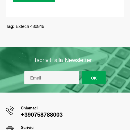
Tag:
Extech 480846
Iscriviti alla Newsletter
OK
Chiamaci
+390758788003
Scrivici