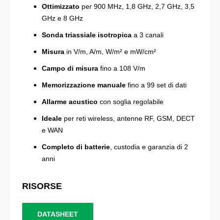
Ottimizzato
per 900 MHz, 1,8 GHz, 2,7 GHz, 3,5
GHz e 8 GHz
Sonda triassiale isotropica
a 3 canali
Misura
in V/m, A/m, W/m² e mW/cm²
Campo di misura
fino a 108 V/m
Memorizzazione manuale
fino a 99 set di dati
Allarme acustico
con soglia regolabile
Ideale
per reti wireless, antenne RF, GSM, DECT
e WAN
Completo di batterie
, custodia e garanzia di 2
anni
RISORSE
DATASHEET