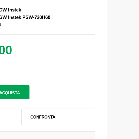
GW Instek
GW Instek PSW-720H68
1
,00
CONFRONTA