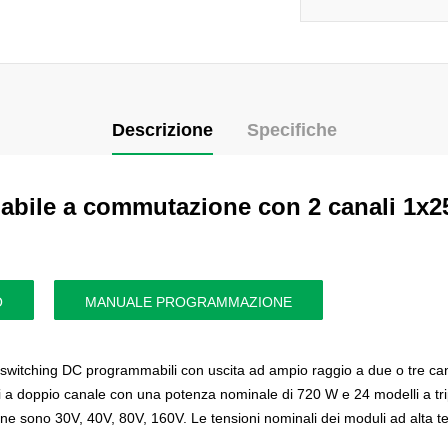
Descrizione
Specifiche
bile a commutazione con 2 canali 1x25
O
MANUALE PROGRAMMAZIONE
i switching DC programmabili con uscita ad ampio raggio a due o tre ca
li a doppio canale con una potenza nominale di 720 W e 24 modelli a t
ione sono 30V, 40V, 80V, 160V.
Le tensioni nominali dei moduli ad alta 