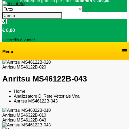
Spedizione gratuita per ordini
superiori € 150,00
0
€ 0,00
Il carrello è vuoto!
Menu
Anritsu MS46122B-020
Anritsu MS46122B-043
Home
Analizzatore Di Rete Vettoriale Vna
Anritsu MS46122B-043
Anritsu MS46322B-010
Anritsu MS46122B-043