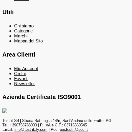
Utili
Chi siamo
Categorie
Marchi
Mappa del Sito
Area Clienti
Mio Account
Ordini
Favoriti
Newsletter
Azienda Certificata ISO9001
Test-it Srl | Strada Battifoglia 14/n, Sant'Andrea delle Fratte, PG
Tel. +390758788003 | P. IVA e C.F.: 03715360545
Email:
info@test-italy.com
| Pec:
pectestit@pec.it