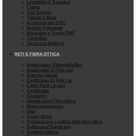
Limitatore di Transitori
Clamp
Test System
Tripode e Mast
Accessori per EMC
Monitor Personale
Misuratori e Sonde EMF
Centralina
Sicurezza Elettrica
RETI E FIBRA OTTICA
Analizzatore Ethernet/Ip/Ber
Analizzatori Di Reti Lan
Antenna Aligner
Certificatori Di Reti Lan
Cable Fault Locator
Certificatori
Giuntatrici
Identificatore Fibra Attiva
Motocompressore
Otdr
Power Meter
Preparazione e pulizia della fibra ottica
Soffiacavo/Spingicavo
Sorgenti Ottiche