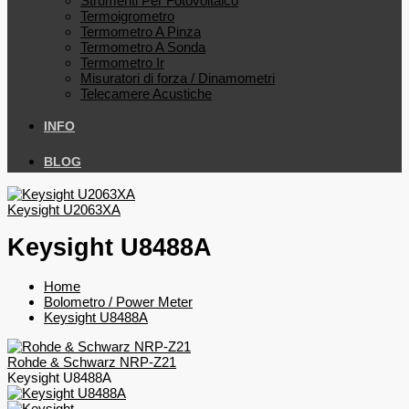
Strumenti Per Fotovoltaico
Termoigrometro
Termometro A Pinza
Termometro A Sonda
Termometro Ir
Misuratori di forza / Dinamometri
Telecamere Acustiche
INFO
BLOG
Keysight U2063XA
Keysight U8488A
Home
Bolometro / Power Meter
Keysight U8488A
Rohde & Schwarz NRP-Z21
Keysight U8488A