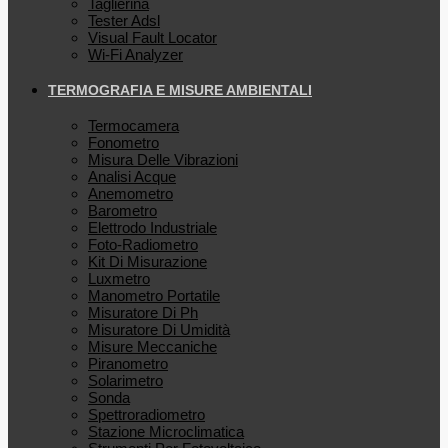
Taglierina
Tester Adsl
Visual Fault Locator
Wi-Fi Analyzer
TERMOGRAFIA E MISURE AMBIENTALI
Termocamera
Fonometro
Misura Delle Vibrazioni
Analisi Acque
Anemometro
Barometro
Elettrodo Industriale
Foto-Radiometro
Kit Di Misurazione
Luxmetro
Manometro Portatile
Misuratore Di Ph
Misuratore Di Umidità
Misure Meccaniche
Piranometro
Solarimetro
Sonda
Spettroradiometro
Stazione Microclimatica