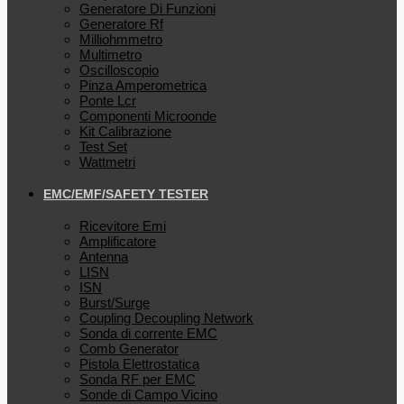
Generatore Di Funzioni
Generatore Rf
Milliohmmetro
Multimetro
Oscilloscopio
Pinza Amperometrica
Ponte Lcr
Componenti Microonde
Kit Calibrazione
Test Set
Wattmetri
EMC/EMF/SAFETY TESTER
Ricevitore Emi
Amplificatore
Antenna
LISN
ISN
Burst/Surge
Coupling Decoupling Network
Sonda di corrente EMC
Comb Generator
Pistola Elettrostatica
Sonda RF per EMC
Sonde di Campo Vicino