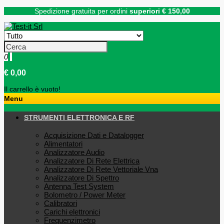
Spedizione gratuita per ordini
superiori € 150,00
0
€ 0,00
Il carrello è vuoto!
Menu
STRUMENTI ELETTRONICA E RF
Acquisizione Dati e Datalogger
Alimentatori
Analizzatore Audio
Analizzatore Di Rete Elettrica
Analizzatore Di Rete Vettoriale Vna
Analizzatore Di Spettro
Antenna Test System
Bolometro / Power Meter
Calibratori
Carichi elettronici
Frequenzimetro