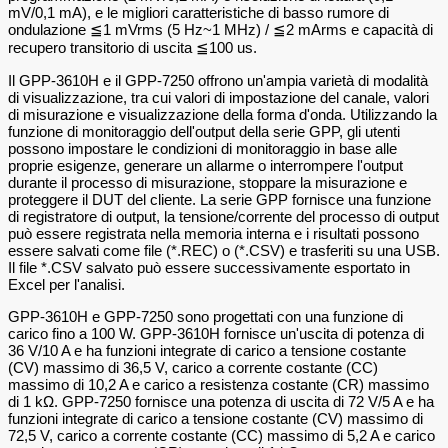
mV/0,1 mA), e le migliori caratteristiche di basso rumore di
ondulazione ≦1 mVrms (5 Hz~1 MHz) / ≦2 mArms e capacità di
recupero transitorio di uscita ≦100 us.
Il GPP-3610H e il GPP-7250 offrono un'ampia varietà di modalità
di visualizzazione, tra cui valori di impostazione del canale, valori
di misurazione e visualizzazione della forma d'onda. Utilizzando la
funzione di monitoraggio dell'output della serie GPP, gli utenti
possono impostare le condizioni di monitoraggio in base alle
proprie esigenze, generare un allarme o interrompere l'output
durante il processo di misurazione, stoppare la misurazione e
proteggere il DUT del cliente. La serie GPP fornisce una funzione
di registratore di output, la tensione/corrente del processo di output
può essere registrata nella memoria interna e i risultati possono
essere salvati come file (*.REC) o (*.CSV) e trasferiti su una USB.
Il file *.CSV salvato può essere successivamente esportato in
Excel per l'analisi.
GPP-3610H e GPP-7250 sono progettati con una funzione di
carico fino a 100 W. GPP-3610H fornisce un'uscita di potenza di
36 V/10 A e ha funzioni integrate di carico a tensione costante
(CV) massimo di 36,5 V, carico a corrente costante (CC)
massimo di 10,2 A e carico a resistenza costante (CR) massimo
di 1 kΩ. GPP-7250 fornisce una potenza di uscita di 72 V/5 A e ha
funzioni integrate di carico a tensione costante (CV) massimo di
72,5 V, carico a corrente costante (CC) massimo di 5,2 A e carico