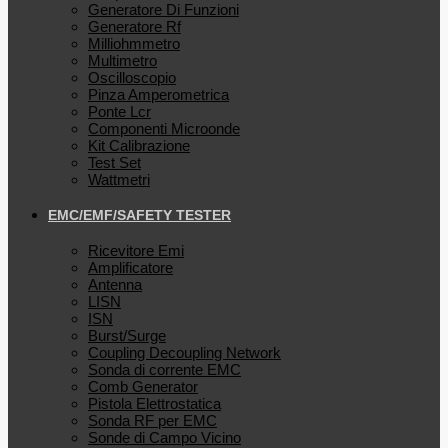
Generatore Di Funzioni
Generatore Rf
Milliohmmetro
Multimetro
Oscilloscopio
Pinza Amperometrica
Ponte Lcr
Componenti Microonde
Kit Calibrazione
Test Set
Wattmetri
EMC/EMF/SAFETY TESTER
Ricevitore Emi
Amplificatore
Antenna
LISN
ISN
Burst/Surge
Coupling Decoupling Network
Sonda di corrente EMC
Comb Generator
Pistola Elettrostatica
Sonda RF per EMC
Sonde di Campo Vicino