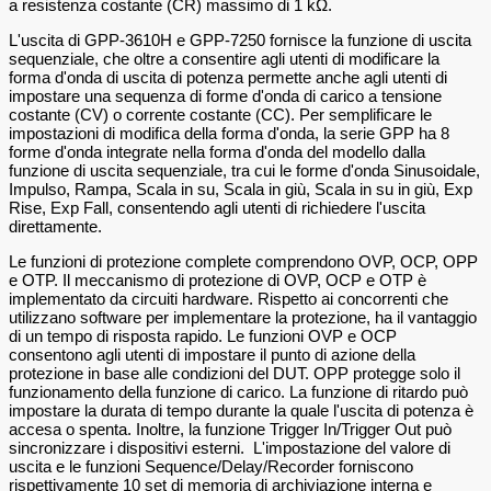
a resistenza costante (CR) massimo di 1 kΩ.
L'uscita di GPP-3610H e GPP-7250 fornisce la funzione di uscita
sequenziale, che oltre a consentire agli utenti di modificare la
forma d'onda di uscita di potenza permette anche agli utenti di
impostare una sequenza di forme d'onda di carico a tensione
costante (CV) o corrente costante (CC). Per semplificare le
impostazioni di modifica della forma d'onda, la serie GPP ha 8
forme d'onda integrate nella forma d'onda del modello dalla
funzione di uscita sequenziale, tra cui le forme d'onda Sinusoidale,
Impulso, Rampa, Scala in su, Scala in giù, Scala in su in giù, Exp
Rise, Exp Fall, consentendo agli utenti di richiedere l'uscita
direttamente.
Le funzioni di protezione complete comprendono OVP, OCP, OPP
e OTP. Il meccanismo di protezione di OVP, OCP e OTP è
implementato da circuiti hardware. Rispetto ai concorrenti che
utilizzano software per implementare la protezione, ha il vantaggio
di un tempo di risposta rapido. Le funzioni OVP e OCP
consentono agli utenti di impostare il punto di azione della
protezione in base alle condizioni del DUT. OPP protegge solo il
funzionamento della funzione di carico. La funzione di ritardo può
impostare la durata di tempo durante la quale l'uscita di potenza è
accesa o spenta. Inoltre, la funzione Trigger In/Trigger Out può
sincronizzare i dispositivi esterni. L'impostazione del valore di
uscita e le funzioni Sequence/Delay/Recorder forniscono
rispettivamente 10 set di memoria di archiviazione interna e