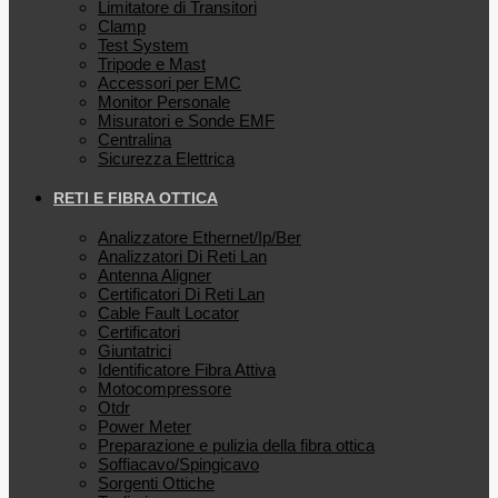
Limitatore di Transitori
Clamp
Test System
Tripode e Mast
Accessori per EMC
Monitor Personale
Misuratori e Sonde EMF
Centralina
Sicurezza Elettrica
RETI E FIBRA OTTICA
Analizzatore Ethernet/Ip/Ber
Analizzatori Di Reti Lan
Antenna Aligner
Certificatori Di Reti Lan
Cable Fault Locator
Certificatori
Giuntatrici
Identificatore Fibra Attiva
Motocompressore
Otdr
Power Meter
Preparazione e pulizia della fibra ottica
Soffiacavo/Spingicavo
Sorgenti Ottiche