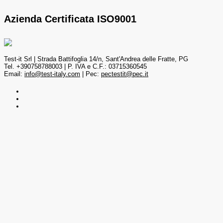
Azienda Certificata ISO9001
Test-it Srl | Strada Battifoglia 14/n, Sant'Andrea delle Fratte, PG
Tel. +390758788003 | P. IVA e C.F.: 03715360545
Email:
info@test-italy.com
| Pec:
pectestit@pec.it