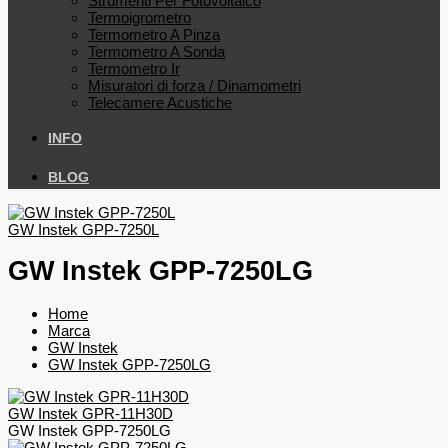
Strumenti Per Fotovoltaico
Termoigrometro
Termometro A Pinza
Termometro A Sonda
Termometro Ir
Misuratori di forza / Dinamometri
Telecamere Acustiche
INFO
BLOG
GW Instek GPP-7250L
GW Instek GPP-7250LG
Home
Marca
GW Instek
GW Instek GPP-7250LG
GW Instek GPR-11H30D
GW Instek GPP-7250LG