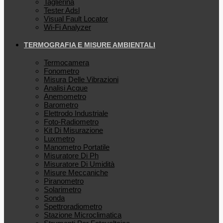
Taglierina
Tester Adsl
Visual Fault Locator
Wi-Fi Analyzer
TERMOGRAFIA E MISURE AMBIENTALI
Termocamera
Fonometro
Misura Delle Vibrazioni
Analisi Acque
Anemometro
Barometro
Elettrodo Industriale
Foto-Radiometro
Kit Di Misurazione
Luxmetro
Manometro Portatile
Misuratore Di Ph
Misuratore Di Umidità
Misure Meccaniche
Piranometro
Solarimetro
Sonda
Spettroradiometro
Stazione Microclimatica