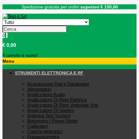
Spedizione gratuita per ordini
superiori € 150,00
0
€ 0,00
Il carrello è vuoto!
Menu
STRUMENTI ELETTRONICA E RF
Acquisizione Dati e Datalogger
Alimentatori
Analizzatore Audio
Analizzatore Di Rete Elettrica
Analizzatore Di Rete Vettoriale Vna
Analizzatore Di Spettro
Antenna Test System
Bolometro / Power Meter
Calibratori
Carichi elettronici
Frequenzimetro