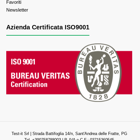
Favoriti
Newsletter
Azienda Certificata ISO9001
Test-it Srl | Strada Battifoglia 14/n, Sant'Andrea delle Fratte, PG
Tel. +390758788003 | P. IVA e C.F.: 03715360545