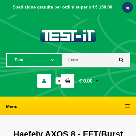
Spedizione gratuita per ordini
superiori € 150,00
€ 0,00
0
Menu
Haefely AXOS 8 - EFT/Burst