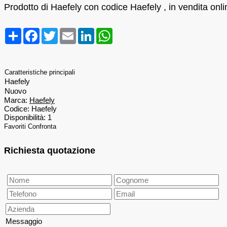
Prodotto di Haefely con codice Haefely , in vendita onli
Condividi
Facebook
Twitter
Email
LinkedIn
WhatsApp
Caratteristiche principali
Haefely
Nuovo
Marca:
Haefely
Codice:
Haefely
Disponibilità:
1
Favoriti
Confronta
Richiesta quotazione
Messaggio