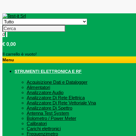
0
€ 0,00
Il carrello è vuoto!
Menu
STRUMENTI ELETTRONICA E RF
Acquisizione Dati e Datalogger
Alimentatori
Analizzatore Audio
Analizzatore Di Rete Elettrica
Analizzatore Di Rete Vettoriale Vna
Analizzatore Di Spettro
Antenna Test System
Bolometro / Power Meter
Calibratori
Carichi elettronici
Frequenzimetro