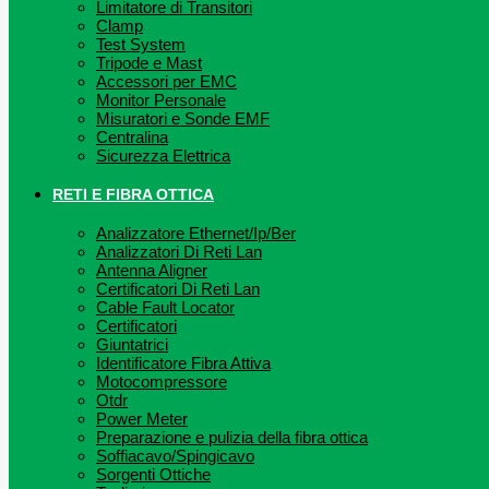
Limitatore di Transitori
Clamp
Test System
Tripode e Mast
Accessori per EMC
Monitor Personale
Misuratori e Sonde EMF
Centralina
Sicurezza Elettrica
RETI E FIBRA OTTICA
Analizzatore Ethernet/Ip/Ber
Analizzatori Di Reti Lan
Antenna Aligner
Certificatori Di Reti Lan
Cable Fault Locator
Certificatori
Giuntatrici
Identificatore Fibra Attiva
Motocompressore
Otdr
Power Meter
Preparazione e pulizia della fibra ottica
Soffiacavo/Spingicavo
Sorgenti Ottiche