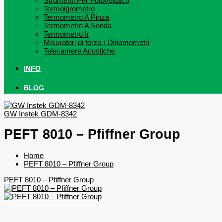
Strumenti Per Fotovoltaico
Termoigrometro
Termometro A Pinza
Termometro A Sonda
Termometro Ir
Misuratori di forza / Dinamometri
Telecamere Acustiche
INFO
BLOG
GW Instek GDM-8342
PEFT 8010 – Pfiffner Group
Home
PEFT 8010 – Pfiffner Group
PEFT 8010 – Pfiffner Group