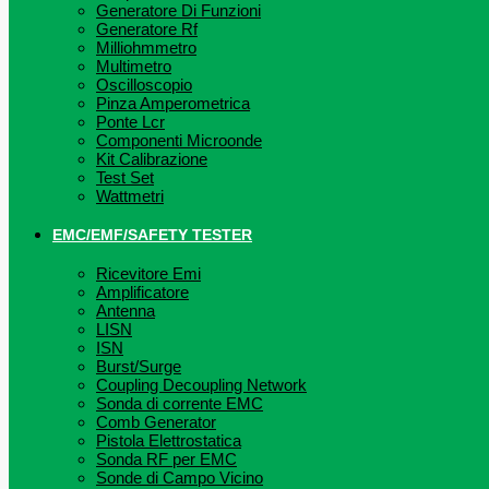
Generatore Di Funzioni
Generatore Rf
Milliohmmetro
Multimetro
Oscilloscopio
Pinza Amperometrica
Ponte Lcr
Componenti Microonde
Kit Calibrazione
Test Set
Wattmetri
EMC/EMF/SAFETY TESTER
Ricevitore Emi
Amplificatore
Antenna
LISN
ISN
Burst/Surge
Coupling Decoupling Network
Sonda di corrente EMC
Comb Generator
Pistola Elettrostatica
Sonda RF per EMC
Sonde di Campo Vicino