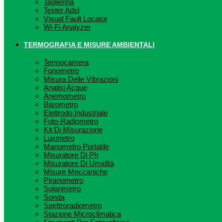
Taglierina
Tester Adsl
Visual Fault Locator
Wi-Fi Analyzer
TERMOGRAFIA E MISURE AMBIENTALI
Termocamera
Fonometro
Misura Delle Vibrazioni
Analisi Acque
Anemometro
Barometro
Elettrodo Industriale
Foto-Radiometro
Kit Di Misurazione
Luxmetro
Manometro Portatile
Misuratore Di Ph
Misuratore Di Umidità
Misure Meccaniche
Piranometro
Solarimetro
Sonda
Spettroradiometro
Stazione Microclimatica