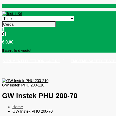
0
€ 0,00
Il carrello è vuoto!
STRUMENTI ELETTRONICA E RF
EMC/EMF/SAFETY TESTE
GW Instek PHU 200-210
GW Instek PHU 200-70
Home
GW Instek PHU 200-70