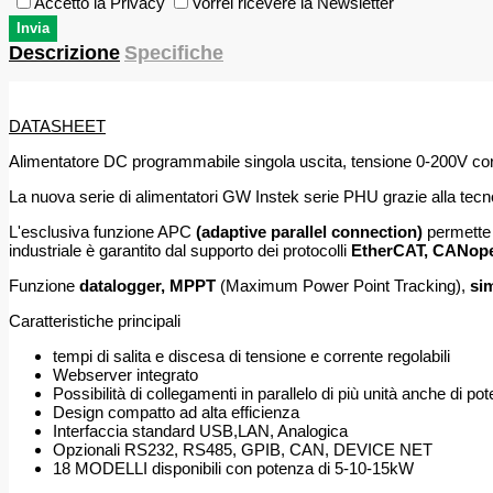
Accetto la Privacy
Vorrei ricevere la Newsletter
Descrizione
Specifiche
DATASHEET
Alimentatore DC programmabile singola uscita, tensione 0-200V c
La nuova serie di alimentatori GW Instek serie PHU grazie alla tecn
L'esclusiva funzione APC
(adaptive parallel connection)
permette 
industriale è garantito dal supporto dei protocolli
EtherCAT, CANopen
Funzione
datalogger, MPPT
(Maximum Power Point Tracking),
si
Caratteristiche principali
tempi di salita e discesa di tensione e corrente regolabili
Webserver integrato
Possibilità di collegamenti in parallelo di più unità anche di p
Design compatto ad alta efficienza
Interfaccia standard USB,LAN, Analogica
Opzionali RS232, RS485, GPIB, CAN, DEVICE NET
18 MODELLI disponibili con potenza di 5-10-15kW