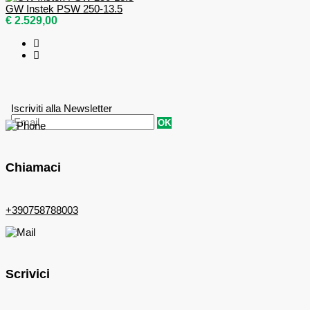
GW Instek PSW 250-13.5
€ 2.529,00
Iscriviti alla Newsletter
OK
Chiamaci
+390758788003
Scrivici