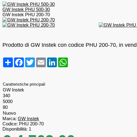
GW Instek PHU 500-30
GW Instek PHU 200-70
Prodotto di GW Instek con codice PHU 200-70, in vendit
Condividi
Facebook
Twitter
Email
LinkedIn
WhatsApp
Caratteristiche principali
GW Instek
340
5000
80
Nuovo
Marca:
GW Instek
Codice:
PHU 200-70
Disponibilità:
1