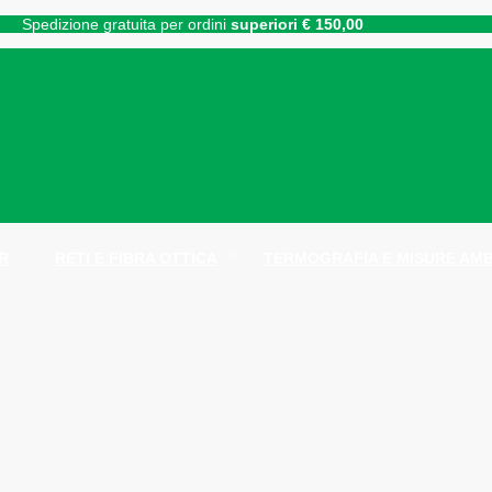
Spedizione gratuita per ordini
superiori € 150,00
R
RETI E FIBRA OTTICA
TERMOGRAFIA E MISURE AMB