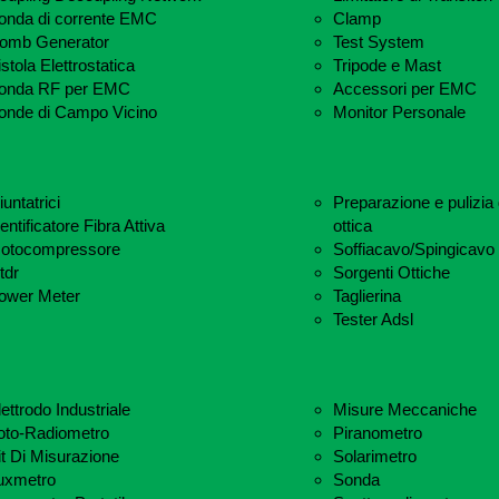
onda di corrente EMC
Clamp
omb Generator
Test System
istola Elettrostatica
Tripode e Mast
onda RF per EMC
Accessori per EMC
onde di Campo Vicino
Monitor Personale
untatrici
Preparazione e pulizia d
entificatore Fibra Attiva
ottica
otocompressore
Soffiacavo/Spingicavo
tdr
Sorgenti Ottiche
ower Meter
Taglierina
Tester Adsl
lettrodo Industriale
Misure Meccaniche
oto-Radiometro
Piranometro
it Di Misurazione
Solarimetro
uxmetro
Sonda