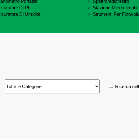
anometro Portatile
Spettroradiometro
isuratore Di Ph
Stazione Microclimati
isuratore Di Umidità
Strumenti Per Fotovolt
Ricerca nel