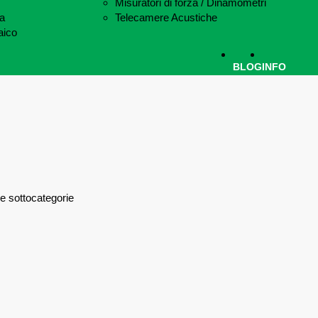
Misuratori di forza / Dinamometri
ca
Telecamere Acustiche
aico
BLOG
INFO
le sottocategorie