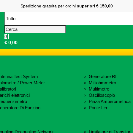
Spedizione gratuita per ordini
superiori € 150,00
0
€ 0,00
ntenna Test System
Generatore Rf
olometro / Power Meter
Milliohmmetro
libratori
Multimetro
richi elettronici
Oscilloscopio
requenzimetro
Pinza Amperometrica
eneratore Di Funzioni
Ponte Lcr
oupling Decoupling Network
Limitatore di Transitori