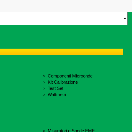
Componenti Microonde
Kit Calibrazione
Test Set
Wattmetri
Misuratori e Sonde EMF