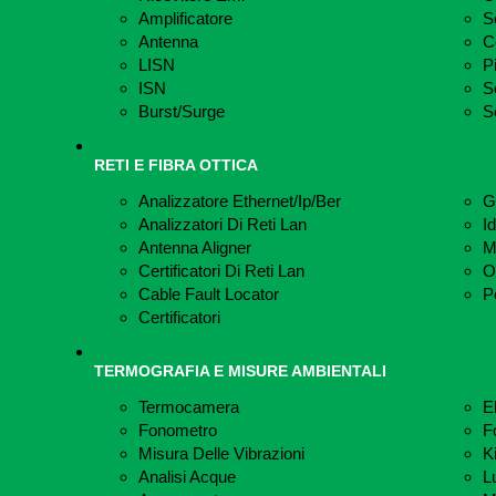
Amplificatore
S
Antenna
C
LISN
P
ISN
S
Burst/Surge
S
RETI E FIBRA OTTICA
Analizzatore Ethernet/Ip/Ber
Gi
Analizzatori Di Reti Lan
Id
Antenna Aligner
M
Certificatori Di Reti Lan
O
Cable Fault Locator
P
Certificatori
TERMOGRAFIA E MISURE AMBIENTALI
Termocamera
E
Fonometro
F
Misura Delle Vibrazioni
K
Analisi Acque
L