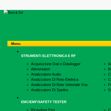
Menu
STRUMENTI ELETTRONICA E RF
Acquisizione Dati e Datalogger
A
Alimentatori
B
Analizzatore Audio
Ca
Analizzatore Di Rete Elettrica
Ca
Analizzatore Di Rete Vettoriale Vna
F
Analizzatore Di Spettro
G
EMC/EMF/SAFETY TESTER
Ricevitore Emi
C