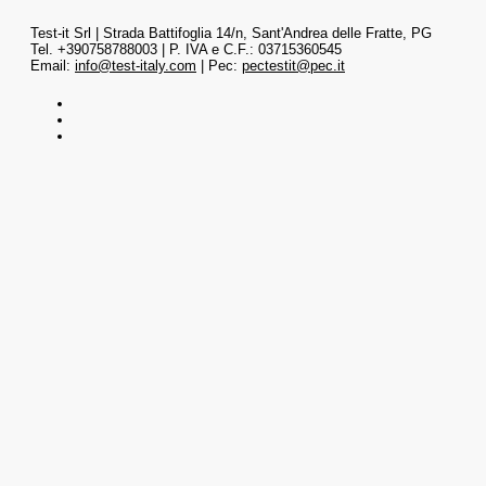
Test-it Srl | Strada Battifoglia 14/n, Sant'Andrea delle Fratte, PG
Tel. +390758788003 | P. IVA e C.F.: 03715360545
Email:
info@test-italy.com
| Pec:
pectestit@pec.it