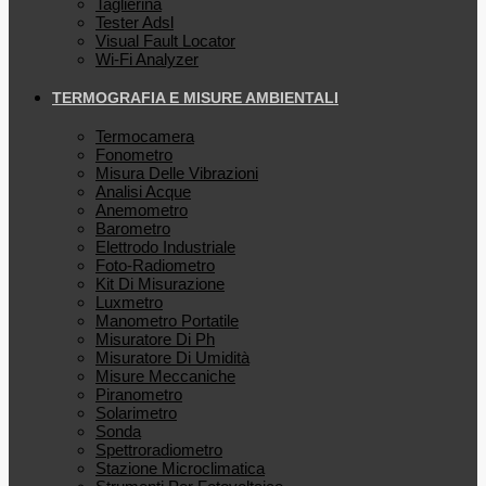
Taglierina
Tester Adsl
Visual Fault Locator
Wi-Fi Analyzer
TERMOGRAFIA E MISURE AMBIENTALI
Termocamera
Fonometro
Misura Delle Vibrazioni
Analisi Acque
Anemometro
Barometro
Elettrodo Industriale
Foto-Radiometro
Kit Di Misurazione
Luxmetro
Manometro Portatile
Misuratore Di Ph
Misuratore Di Umidità
Misure Meccaniche
Piranometro
Solarimetro
Sonda
Spettroradiometro
Stazione Microclimatica