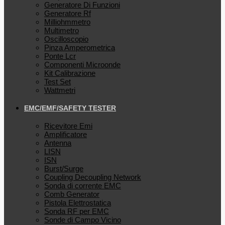
Generatore Di Funzioni
Generatore Rf
Milliohmmetro
Multimetro
Oscilloscopio
Pinza Amperometrica
Ponte Lcr
Componenti Microonde
Kit Calibrazione
Test Set
Wattmetri
EMC/EMF/SAFETY TESTER
Ricevitore Emi
Amplificatore
Antenna
LISN
ISN
Burst/Surge
Coupling Decoupling Network
Sonda di corrente EMC
Comb Generator
Pistola Elettrostatica
Sonda RF per EMC
Sonde di Campo Vicino