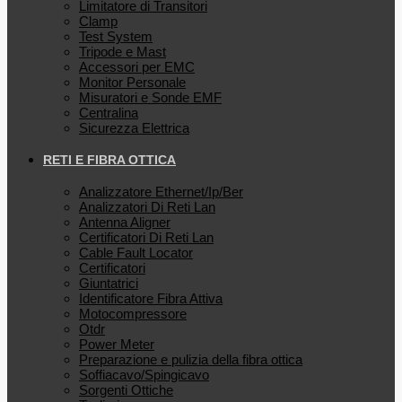
Limitatore di Transitori
Clamp
Test System
Tripode e Mast
Accessori per EMC
Monitor Personale
Misuratori e Sonde EMF
Centralina
Sicurezza Elettrica
RETI E FIBRA OTTICA
Analizzatore Ethernet/Ip/Ber
Analizzatori Di Reti Lan
Antenna Aligner
Certificatori Di Reti Lan
Cable Fault Locator
Certificatori
Giuntatrici
Identificatore Fibra Attiva
Motocompressore
Otdr
Power Meter
Preparazione e pulizia della fibra ottica
Soffiacavo/Spingicavo
Sorgenti Ottiche