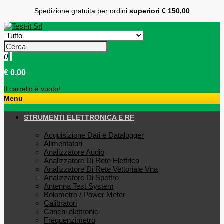
Spedizione gratuita per ordini
superiori € 150,00
0
€ 0,00
Il carrello è vuoto!
Menu
STRUMENTI ELETTRONICA E RF
Acquisizione Dati e Datalogger
Alimentatori
Analizzatore Audio
Analizzatore Di Rete Elettrica
Analizzatore Di Rete Vettoriale Vna
Analizzatore Di Spettro
Antenna Test System
Bolometro / Power Meter
Calibratori
Carichi elettronici
Frequenzimetro