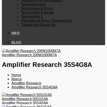
Strumenti Per Fotovoltaico
Termoigrometro
Termometro A Pinza
Termometro A Sonda
Termometro Ir
Misuratori di forza / Dinamometri
Telecamere Acustiche
INFO
BLOG
Amplifier Research 200W1000M7A
Amplifier Research 35S4G8A
Home
Marca
Amplifier Research
Amplifier Research 35S4G8A
Amplifier Research 50S1G4A
Amplifier Research 35S4G8A