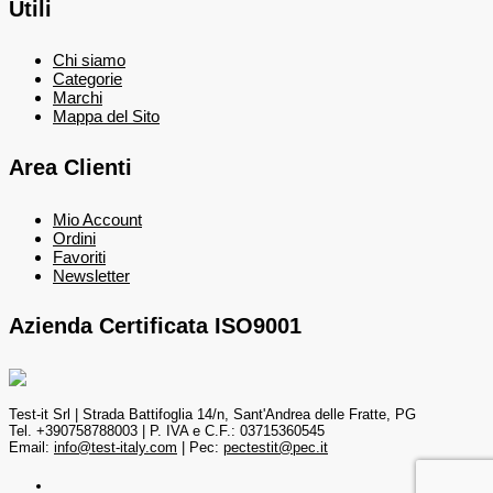
Utili
Chi siamo
Categorie
Marchi
Mappa del Sito
Area Clienti
Mio Account
Ordini
Favoriti
Newsletter
Azienda Certificata ISO9001
Test-it Srl | Strada Battifoglia 14/n, Sant'Andrea delle Fratte, PG
Tel. +390758788003 | P. IVA e C.F.: 03715360545
Email:
info@test-italy.com
| Pec:
pectestit@pec.it