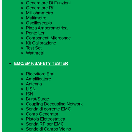
Generatore Di Funzioni
Generatore Rf
Milliohmmetro
Multimetro
Oscilloscopio
Pinza Amperometrica
Ponte Lcr
Componenti Microonde
Kit Calibrazione
Test Set
Wattmetri
EMC/EMF/SAFETY TESTER
Ricevitore Emi
Amplificatore
Antenna
LISN
ISN
Burst/Surge
Coupling Decoupling Network
Sonda di corrente EMC
Comb Generator
Pistola Elettrostatica
Sonda RF per EMC
Sonde di Campo Vicino