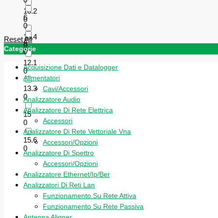
10.2
6
0
0
10.4
Reset All
8
0
Categorie
0
12.1
Acquisizione Dati e Datalogger
0
Alimentatori
13.3
Cavi/Accessori
0
Analizzatore Audio
Analizzatore Di Rete Elettrica
15
Accessori
0
Analizzatore Di Rete Vettoriale Vna
15.6
Accessori/Opzioni
0
Analizzatore Di Spettro
Accessori/Opzioni
Analizzatore Ethernet/Ip/Ber
Analizzatori Di Reti Lan
Funzionamento Su Rete Attiva
Funzionamento Su Rete Passiva
Antenna Aligner