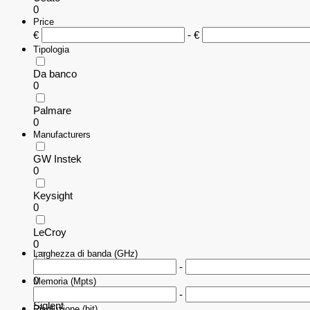
0
Price
€
- €
Tipologia
Da banco
0
Palmare
0
Manufacturers
GW Instek
0
Keysight
0
LeCroy
0
Larghezza di banda (GHz)
-
Rohde & Schwarz
0
Memoria (Mpts)
-
Siglent
Risoluzione (bit)