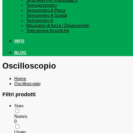
Strumenti Per Fotovoltaico
Termoigrometro
Termometro A Pinza
Termometro A Sonda
Termometro Ir
Misuratori di forza / Dinamometri
Telecamere Acustiche
INFO
BLOG
Oscilloscopio
Home
Oscilloscopio
Filtri prodotti
Stato
Nuovo
0
Usato