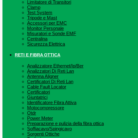
Limitatore di Transitori
Clamp
Test System
Tripode e Mast
Accessori per EMC
Monitor Personale
Misuratori e Sonde EMF
Centralina
Sicurezza Elettrica
RETI E FIBRA OTTICA
Analizzatore Ethernet/Ip/Ber
Analizzatori Di Reti Lan
Antenna Aligner
Certificatori Di Reti Lan
Cable Fault Locator
Certificatori
Giuntatrici
Identificatore Fibra Attiva
Motocompressore
Otdr
Power Meter
Preparazione e pulizia della fibra ottica
Soffiacavo/Spingicavo
Sorgenti Ottiche