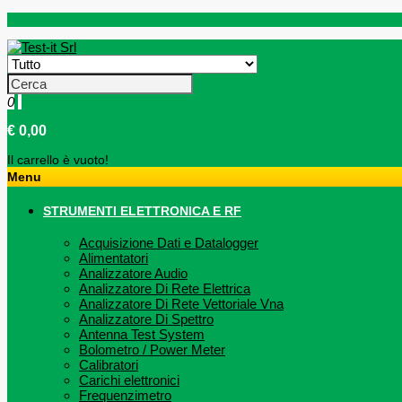
0
€ 0,00
Il carrello è vuoto!
Menu
STRUMENTI ELETTRONICA E RF
Acquisizione Dati e Datalogger
Alimentatori
Analizzatore Audio
Analizzatore Di Rete Elettrica
Analizzatore Di Rete Vettoriale Vna
Analizzatore Di Spettro
Antenna Test System
Bolometro / Power Meter
Calibratori
Carichi elettronici
Frequenzimetro