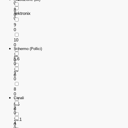
0
8
Tektronix
0
0
9
0
10
0
Schermo (Pollici)
12
5.6
0
0
16
7
0
0
8
0
Canali
8.5
2
0
0
10.1
4
0
0