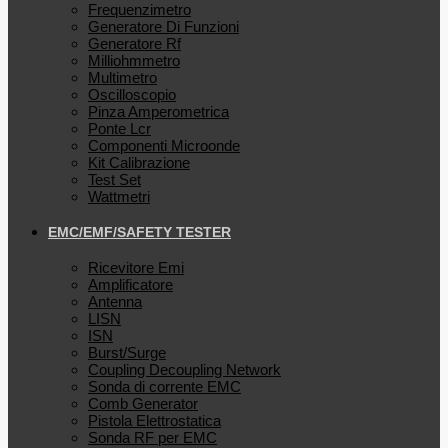
Frequenzimetro
Generatore Di Funzioni
Generatore Rf
Milliohmmetro
Multimetro
Oscilloscopio
Pinza Amperometrica
Ponte Lcr
Componenti Microonde
Kit Calibrazione
Test Set
Wattmetri
EMC/EMF/SAFETY TESTER
Ricevitore Emi
Amplificatore
Antenna
LISN
ISN
Burst/Surge
Coupling Decoupling Network
Sonda di corrente EMC
Comb Generator
Pistola Elettrostatica
Sonda RF per EMC