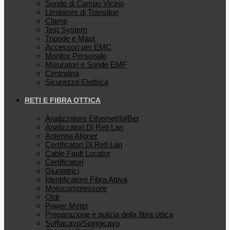
Sonde di Campo Vicino
Limitatore di Transitori
Clamp
Test System
Tripode e Mast
Accessori per EMC
Monitor Personale
Misuratori e Sonde EMF
Centralina
Sicurezza Elettrica
RETI E FIBRA OTTICA
Analizzatore Ethernet/Ip/Ber
Analizzatori Di Reti Lan
Antenna Aligner
Certificatori Di Reti Lan
Cable Fault Locator
Certificatori
Giuntatrici
Identificatore Fibra Attiva
Motocompressore
Otdr
Power Meter
Preparazione e pulizia della fibra ottica
Soffiacavo/Spingicavo