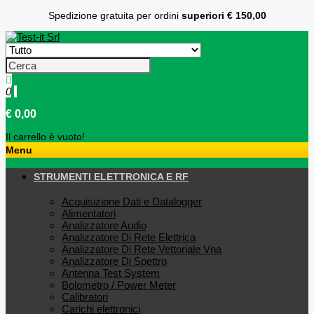
Spedizione gratuita per ordini
superiori € 150,00
0
€ 0,00
Il carrello è vuoto!
Menu
STRUMENTI ELETTRONICA E RF
Acquisizione Dati e Datalogger
Alimentatori
Analizzatore Audio
Analizzatore Di Rete Elettrica
Analizzatore Di Rete Vettoriale Vna
Analizzatore Di Spettro
Antenna Test System
Bolometro / Power Meter
Calibratori
Carichi elettronici