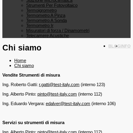
Stazione Microclimatica
Strumenti Per Fotovoltaico
Termoigrometro
Termometro A Pinza
Termometro A Sonda
Termometro Ir
Misuratori di forza / Dinamometri
Telecamere Acustiche
Chi siamo
BLOG
INFO
Home
Chi siamo
Vendite Strumenti di misura
Ing. Roberto Gatti:
r.gatti@test-italy.com
(interno 123)
Ing. Alberto Pinto:
pinto@test-italy.com
(interno 112)
Ing. Eduardo Vergara:
edalver@test-italy.com
(interno 106)
Servizi su strumenti di misura
Ing. Alberto Pinto:
pinto@test-italy.com
(interno 112)