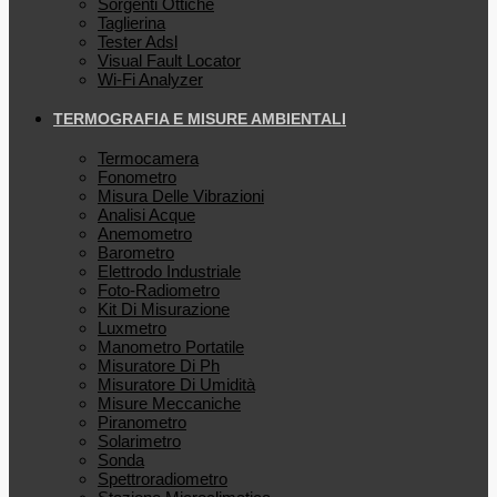
Sorgenti Ottiche
Taglierina
Tester Adsl
Visual Fault Locator
Wi-Fi Analyzer
TERMOGRAFIA E MISURE AMBIENTALI
Termocamera
Fonometro
Misura Delle Vibrazioni
Analisi Acque
Anemometro
Barometro
Elettrodo Industriale
Foto-Radiometro
Kit Di Misurazione
Luxmetro
Manometro Portatile
Misuratore Di Ph
Misuratore Di Umidità
Misure Meccaniche
Piranometro
Solarimetro
Sonda
Spettroradiometro