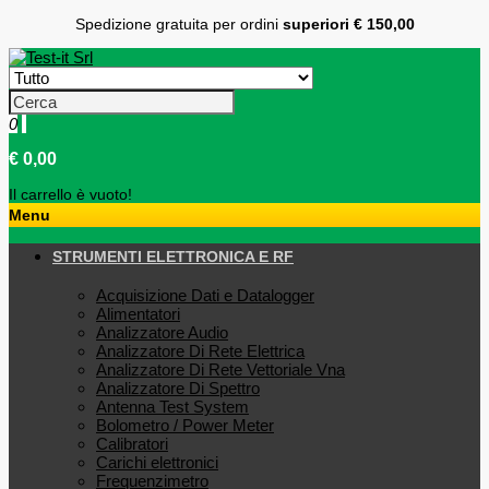
Spedizione gratuita per ordini
superiori € 150,00
0
€ 0,00
Il carrello è vuoto!
Menu
STRUMENTI ELETTRONICA E RF
Acquisizione Dati e Datalogger
Alimentatori
Analizzatore Audio
Analizzatore Di Rete Elettrica
Analizzatore Di Rete Vettoriale Vna
Analizzatore Di Spettro
Antenna Test System
Bolometro / Power Meter
Calibratori
Carichi elettronici
Frequenzimetro