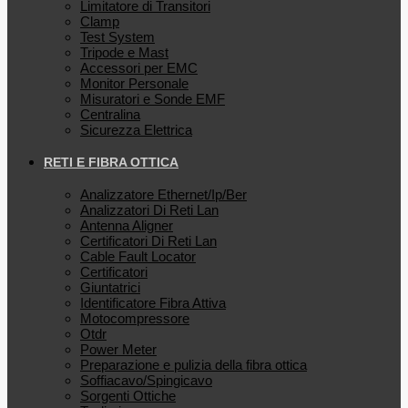
Limitatore di Transitori
Clamp
Test System
Tripode e Mast
Accessori per EMC
Monitor Personale
Misuratori e Sonde EMF
Centralina
Sicurezza Elettrica
RETI E FIBRA OTTICA
Analizzatore Ethernet/Ip/Ber
Analizzatori Di Reti Lan
Antenna Aligner
Certificatori Di Reti Lan
Cable Fault Locator
Certificatori
Giuntatrici
Identificatore Fibra Attiva
Motocompressore
Otdr
Power Meter
Preparazione e pulizia della fibra ottica
Soffiacavo/Spingicavo
Sorgenti Ottiche