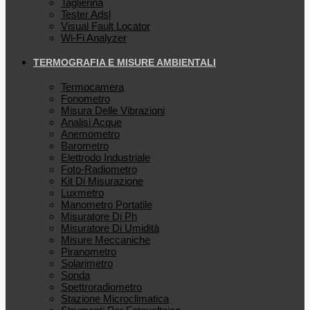
Taglierina
Tester Adsl
Visual Fault Locator
Wi-Fi Analyzer
TERMOGRAFIA E MISURE AMBIENTALI
Termocamera
Fonometro
Misura Delle Vibrazioni
Analisi Acque
Anemometro
Barometro
Elettrodo Industriale
Foto-Radiometro
Kit Di Misurazione
Luxmetro
Manometro Portatile
Misuratore Di Ph
Misuratore Di Umidità
Misure Meccaniche
Piranometro
Solarimetro
Sonda
Spettroradiometro
Stazione Microclimatica