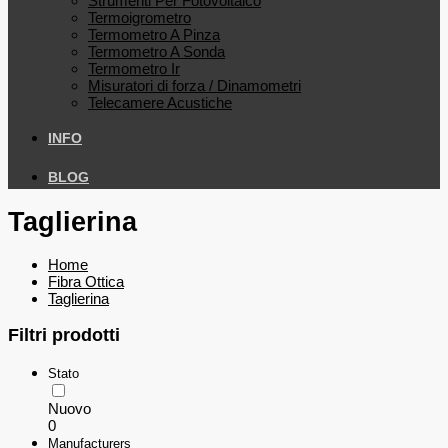
Strumenti Per Fotovoltaico
Termoigrometro
Termometro A Pinza
Termometro A Sonda
Termometro Ir
Misuratori di forza / Dinamometri
Telecamere Acustiche
INFO
BLOG
Taglierina
Home
Fibra Ottica
Taglierina
Filtri prodotti
Stato
Nuovo
0
Manufacturers