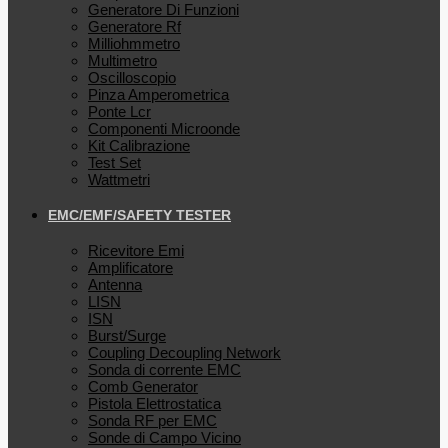
Generatore Di Funzioni
Generatore Rf
Milliohmmetro
Multimetro
Oscilloscopio
Pinza Amperometrica
Ponte Lcr
Componenti Microonde
Kit Calibrazione
Test Set
Wattmetri
EMC/EMF/SAFETY TESTER
Ricevitore Emi
Amplificatore
Antenna
LISN
ISN
Burst/Surge
Coupling Decoupling Network
Sonda di corrente EMC
Comb Generator
Pistola Elettrostatica
Sonda RF per EMC
Sonde di Campo Vicino