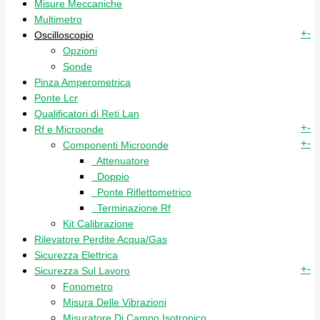
Misure Meccaniche
Multimetro
+
-
Oscilloscopio
Opzioni
Sonde
Pinza Amperometrica
Ponte Lcr
Qualificatori di Reti Lan
+
-
Rf e Microonde
+
-
Componenti Microonde
Attenuatore
Doppio
Ponte Riflettometrico
Terminazione Rf
Kit Calibrazione
Rilevatore Perdite Acqua/Gas
Sicurezza Elettrica
+
-
Sicurezza Sul Lavoro
Fonometro
Misura Delle Vibrazioni
Misuratore Di Campo Isotropico