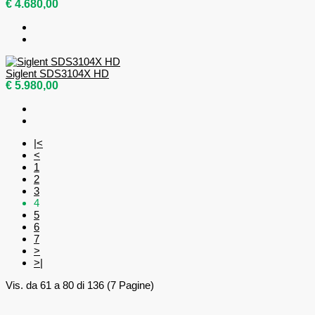
€ 4.680,00
Siglent SDS3104X HD
€ 5.980,00
|<
<
1
2
3
4
5
6
7
>
>|
Vis. da 61 a 80 di 136 (7 Pagine)