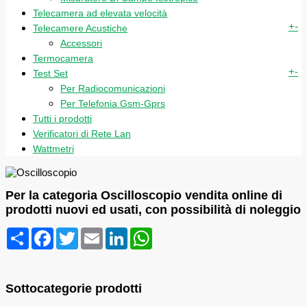
Telecamera ad elevata velocità
+
-
Telecamere Acustiche
Accessori
Termocamera
+
-
Test Set
Per Radiocomunicazioni
Per Telefonia Gsm-Gprs
Tutti i prodotti
Verificatori di Rete Lan
Wattmetri
Per la categoria Oscilloscopio vendita online di
prodotti nuovi ed usati, con possibilità di noleggio
Condividi
Facebook
Twitter
Email
LinkedIn
WhatsApp
Sottocategorie prodotti