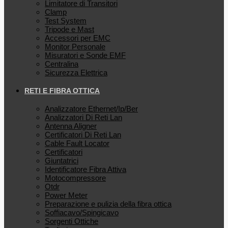
Limitatore di Transitori
Clamp
Test System
Tripode e Mast
Accessori per EMC
Monitor Personale
Misuratori e Sonde EMF
Centralina
Sicurezza Elettrica
RETI E FIBRA OTTICA
Analizzatore Ethernet/Ip/Ber
Analizzatori Di Reti Lan
Antenna Aligner
Certificatori Di Reti Lan
Cable Fault Locator
Certificatori
Giuntatrici
Identificatore Fibra Attiva
Motocompressore
Otdr
Power Meter
Preparazione e pulizia della fibra ottica
Soffiacavo/Spingicavo
Sorgenti Ottiche