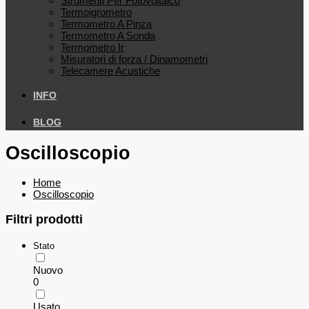
Strumenti Per Fotovoltaico
Termoigrometro
Termometro A Pinza
Termometro A Sonda
Termometro Ir
Misuratori di forza / Dinamometri
Telecamere Acustiche
INFO
BLOG
Oscilloscopio
Home
Oscilloscopio
Filtri prodotti
Stato
Nuovo
0
Usato