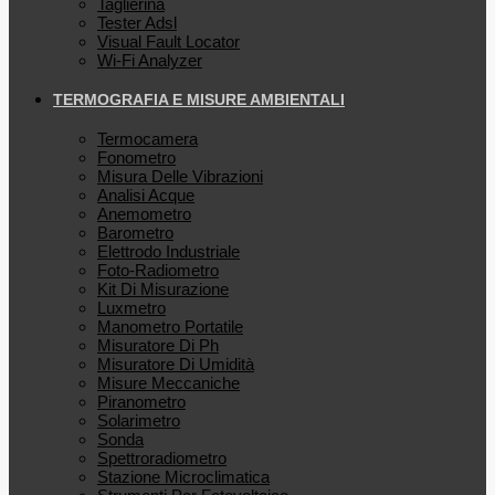
Taglierina
Tester Adsl
Visual Fault Locator
Wi-Fi Analyzer
TERMOGRAFIA E MISURE AMBIENTALI
Termocamera
Fonometro
Misura Delle Vibrazioni
Analisi Acque
Anemometro
Barometro
Elettrodo Industriale
Foto-Radiometro
Kit Di Misurazione
Luxmetro
Manometro Portatile
Misuratore Di Ph
Misuratore Di Umidità
Misure Meccaniche
Piranometro
Solarimetro
Sonda
Spettroradiometro
Stazione Microclimatica