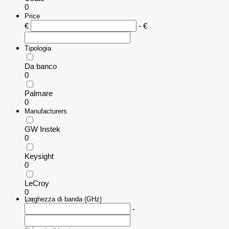
0
Price
€
- €
Tipologia
Da banco
0
Palmare
0
Manufacturers
GW Instek
0
Keysight
0
LeCroy
0
Larghezza di banda (GHz)
-
Rohde & Schwarz
0