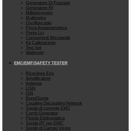
Generatore Di Funzioni
Generatore Rf
Milliohmmetro
Multimetro
Oscilloscopio
Pinza Amperometrica
Ponte Lcr
Componenti Microonde
Kit Calibrazione
Test Set
Wattmetri
EMC/EMF/SAFETY TESTER
Ricevitore Emi
Amplificatore
Antenna
LISN
ISN
Burst/Surge
Coupling Decoupling Network
Sonda di corrente EMC
Comb Generator
Pistola Elettrostatica
Sonda RF per EMC
Sonde di Campo Vicino