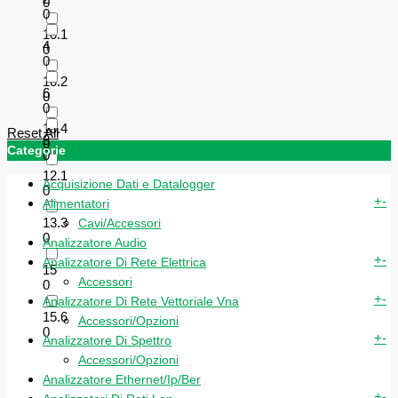
0
0
10.1
4
0
0
10.2
6
0
0
10.4
Reset All
8
0
Categorie
0
12.1
Acquisizione Dati e Datalogger
0
+
-
Alimentatori
13.3
Cavi/Accessori
0
Analizzatore Audio
+
-
Analizzatore Di Rete Elettrica
15
Accessori
0
+
-
Analizzatore Di Rete Vettoriale Vna
15.6
Accessori/Opzioni
0
+
-
Analizzatore Di Spettro
Accessori/Opzioni
Analizzatore Ethernet/Ip/Ber
+
-