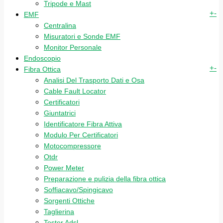
Tripode e Mast
+
-
EMF
Centralina
Misuratori e Sonde EMF
Monitor Personale
Endoscopio
+
-
Fibra Ottica
Analisi Del Trasporto Dati e Osa
Cable Fault Locator
Certificatori
Giuntatrici
Identificatore Fibra Attiva
Modulo Per Certificatori
Motocompressore
Otdr
Power Meter
Preparazione e pulizia della fibra ottica
Soffiacavo/Spingicavo
Sorgenti Ottiche
Taglierina
Tester Adsl