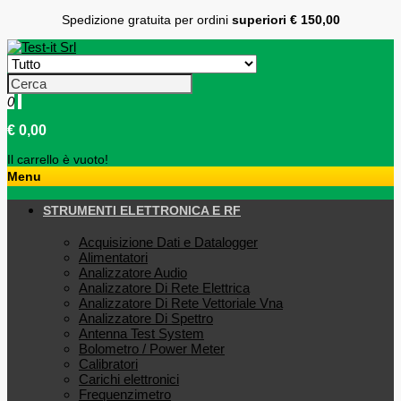
Spedizione gratuita per ordini
superiori € 150,00
0
€ 0,00
Il carrello è vuoto!
Menu
STRUMENTI ELETTRONICA E RF
Acquisizione Dati e Datalogger
Alimentatori
Analizzatore Audio
Analizzatore Di Rete Elettrica
Analizzatore Di Rete Vettoriale Vna
Analizzatore Di Spettro
Antenna Test System
Bolometro / Power Meter
Calibratori
Carichi elettronici
Frequenzimetro