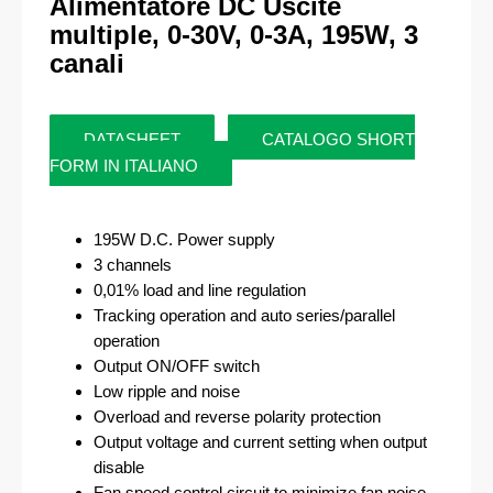
Alimentatore DC Uscite
multiple, 0-30V, 0-3A, 195W, 3
canali
DATASHEET
CATALOGO SHORT
FORM IN ITALIANO
195W D.C. Power supply
3 channels
0,01% load and line regulation
Tracking operation and auto series/parallel
operation
Output ON/OFF switch
Low ripple and noise
Overload and reverse polarity protection
Output voltage and current setting when output
disable
Fan speed control circuit to minimize fan noise