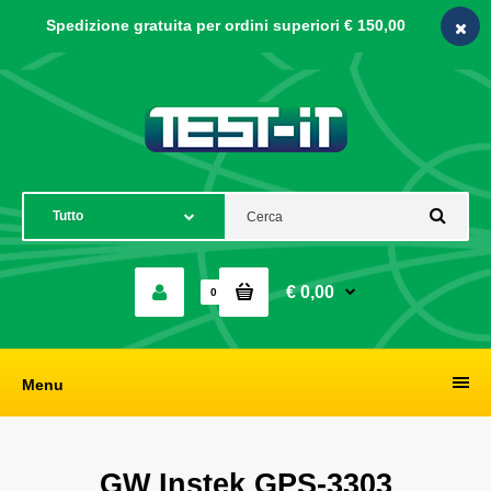
Spedizione gratuita per ordini
superiori € 150,00
€ 0,00
0
Menu
GW Instek GPS-3303