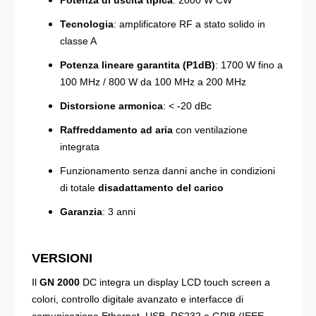
Potenza di uscita tipica
: 2000 W CW
Tecnologia
: amplificatore RF a stato solido in
classe A
Potenza lineare garantita (P1dB)
:
1700 W fino a
100 MHz / 80
0 W da 100 MHz a 200 MHz
Distorsione armonica
: < -20 dBc
Raffreddamento ad aria
con ventilazione
integrata
Funzionamento senza danni anche in condizioni
di totale
disadattamento del carico
Garanzia
: 3 anni
VERSIONI
Il
GN 2000
DC integra un display LCD touch screen a
colori, controllo digitale avanzato e interfacce di