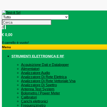
0
€ 0,00
Il carrello è vuoto!
Menu
STRUMENTI ELETTRONICA E RF
Acquisizione Dati e Datalogger
Alimentatori
Analizzatore Audio
Analizzatore Di Rete Elettrica
Analizzatore Di Rete Vettoriale Vna
Analizzatore Di Spettro
Antenna Test System
Bolometro / Power Meter
Calibratori
Carichi elettronici
Frequenzimetro