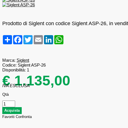
Prodotto di Siglent con codice Siglent ASP-26, in vendi
Condividi
Facebook
Twitter
Email
LinkedIn
WhatsApp
Marca:
Siglent
Codice:
Siglent ASP-26
Disponibilità:
1
€ 1.135,00
IVA ESCLUSA
Qtà
Favoriti
Confronta