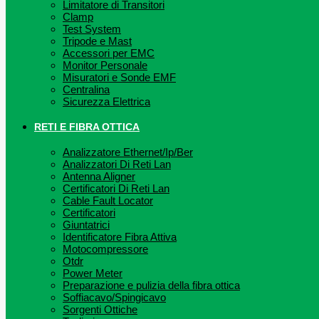
Limitatore di Transitori
Clamp
Test System
Tripode e Mast
Accessori per EMC
Monitor Personale
Misuratori e Sonde EMF
Centralina
Sicurezza Elettrica
RETI E FIBRA OTTICA
Analizzatore Ethernet/Ip/Ber
Analizzatori Di Reti Lan
Antenna Aligner
Certificatori Di Reti Lan
Cable Fault Locator
Certificatori
Giuntatrici
Identificatore Fibra Attiva
Motocompressore
Otdr
Power Meter
Preparazione e pulizia della fibra ottica
Soffiacavo/Spingicavo
Sorgenti Ottiche