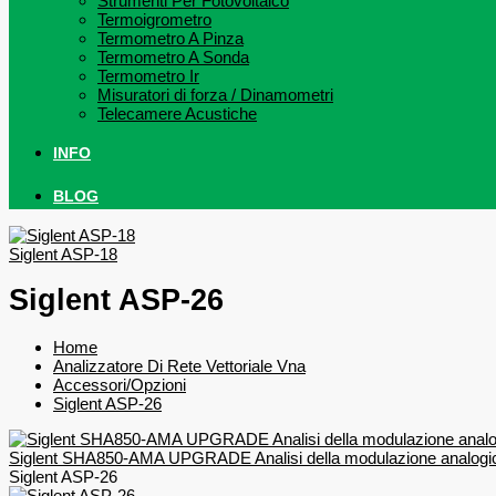
Strumenti Per Fotovoltaico
Termoigrometro
Termometro A Pinza
Termometro A Sonda
Termometro Ir
Misuratori di forza / Dinamometri
Telecamere Acustiche
INFO
BLOG
Siglent ASP-18
Siglent ASP-26
Home
Analizzatore Di Rete Vettoriale Vna
Accessori/Opzioni
Siglent ASP-26
Siglent SHA850-AMA UPGRADE Analisi della modulazione analogi
Siglent ASP-26