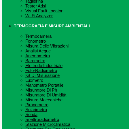
Taglierina
Tester Adsl
Visual Fault Locator
Wi-Fi Analyzer
TERMOGRAFIA E MISURE AMBIENTALI
Termocamera
Fonometro
Misura Delle Vibrazioni
Analisi Acque
Anemometro
Barometro
Elettrodo Industriale
Foto-Radiometro
Kit Di Misurazione
Luxmetro
Manometro Portatile
Misuratore Di Ph
Misuratore Di Umidità
Misure Meccaniche
Piranometro
Solarimetro
Sonda
Spettroradiometro
Stazione Microclimatica