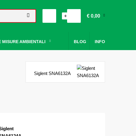
€ 0,00
0
 MISURE AMBIENTALI
BLOG
INFO
Siglent SNA6132A
Siglent
SNA6124A