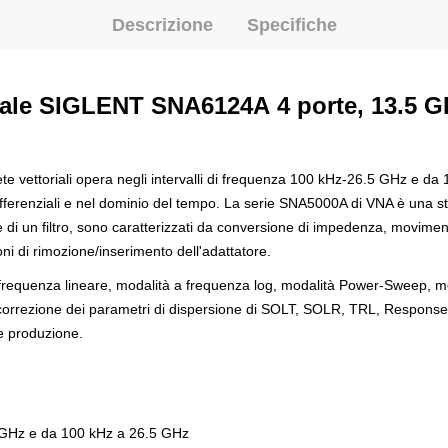
Descrizione
Specifiche
iale
SIGLENT SNA6124A
4 porte, 13.5 G
 rete vettoriali opera negli intervalli di frequenza 100 kHz-26.5 GHz e
ifferenziali e nel dominio del tempo. La serie SNA5000A di VNA è una st
 di un filtro, sono caratterizzati da conversione di impedenza, movimento 
oni di rimozione/inserimento dell'adattatore.
a frequenza lineare, modalità a frequenza log, modalità Power-Sweep,
correzione dei parametri di dispersione di SOLT, SOLR, TRL, Respon
o e produzione.
 GHz e da 100 kHz a 26.5 GHz