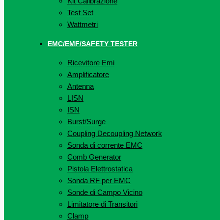
Kit Calibrazione
Test Set
Wattmetri
EMC/EMF/SAFETY TESTER
Ricevitore Emi
Amplificatore
Antenna
LISN
ISN
Burst/Surge
Coupling Decoupling Network
Sonda di corrente EMC
Comb Generator
Pistola Elettrostatica
Sonda RF per EMC
Sonde di Campo Vicino
Limitatore di Transitori
Clamp