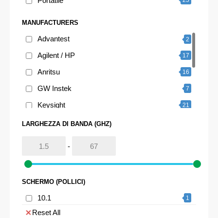
Portatile
25
MANUFACTURERS
Advantest
2
Agilent / HP
17
Anritsu
16
GW Instek
7
Keysight
21
Narda
1
LARGHEZZA DI BANDA (GHZ)
Rohde & Schwarz
17
-
Siglent
15
Tektronix
2
SCHERMO (POLLICI)
VIAVI
1
10.1
1
Reset All