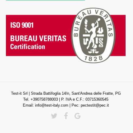
Test-it Srl | Strada Battifoglia 14/n, Sant'Andrea delle Fratte, PG
Tel. +390758788003 | P. IVA e C.F.: 03715360545
Email:
info@test-italy.com
| Pec:
pectestit@pec.it