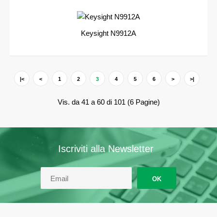
Keysight N9912A
|<
<
1
2
3
4
5
6
>
>|
Vis. da 41 a 60 di 101 (6 Pagine)
Iscriviti alla Newsletter
OK