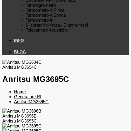
Strumenti Per Fotovoltaico
Termoigrometro
Termometro A Pinza
Termometro A Sonda
Termometro Ir
Misuratori di forza / Dinamometri
Telecamere Acustiche
INFO
BLOG
Anritsu MG3694C
Anritsu MG3695C
Home
Generatore Rf
Anritsu MG3695C
Anritsu MG3696B
Anritsu MG3695C