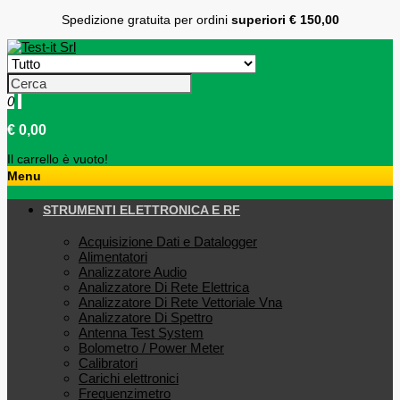
Spedizione gratuita per ordini
superiori € 150,00
0
€ 0,00
Il carrello è vuoto!
Menu
STRUMENTI ELETTRONICA E RF
Acquisizione Dati e Datalogger
Alimentatori
Analizzatore Audio
Analizzatore Di Rete Elettrica
Analizzatore Di Rete Vettoriale Vna
Analizzatore Di Spettro
Antenna Test System
Bolometro / Power Meter
Calibratori
Carichi elettronici
Frequenzimetro