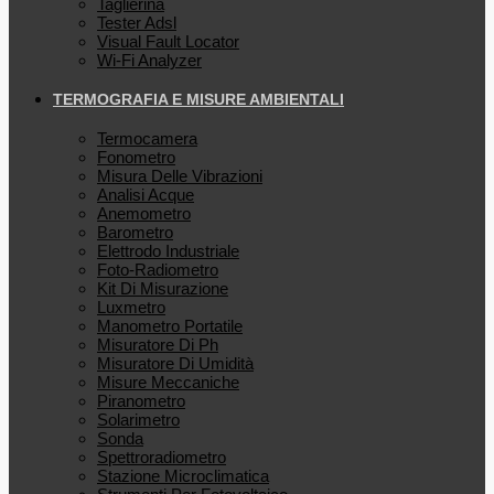
Taglierina
Tester Adsl
Visual Fault Locator
Wi-Fi Analyzer
TERMOGRAFIA E MISURE AMBIENTALI
Termocamera
Fonometro
Misura Delle Vibrazioni
Analisi Acque
Anemometro
Barometro
Elettrodo Industriale
Foto-Radiometro
Kit Di Misurazione
Luxmetro
Manometro Portatile
Misuratore Di Ph
Misuratore Di Umidità
Misure Meccaniche
Piranometro
Solarimetro
Sonda
Spettroradiometro
Stazione Microclimatica