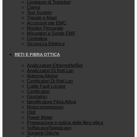
Limitatore di Transitori
Clamp
Test System
Tripode e Mast
Accessori per EMC
Monitor Personale
Misuratori e Sonde EMF
Centralina
Sicurezza Elettrica
RETI E FIBRA OTTICA
Analizzatore Ethernet/Ip/Ber
Analizzatori Di Reti Lan
Antenna Aligner
Certificatori Di Reti Lan
Cable Fault Locator
Certificatori
Giuntatrici
Identificatore Fibra Attiva
Motocompressore
Otdr
Power Meter
Preparazione e pulizia della fibra ottica
Soffiacavo/Spingicavo
Sorgenti Ottiche