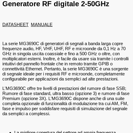
Generatore RF digitale 2-50GHz
DATASHEET
MANUALE
La serie MG3690C di generatori di segnali a banda larga copre
frequenze audio, HF, VHF, UHF, RF e microonde da 0,1 Hz a 70
GHz in singola uscita coassiale e fino a 500 GHz o oltre, con
moltiplicatori esterni. Inoltre, è facile da usare sia tramite i controlli
intuitivi del pannello frontale che in remoto tramite GPIB o
connettività Ethernet. Pertanto, la serie MG3690C è una sorgente
di segnale ideale per i requisiti RF e microonde, completamente
configurabile per applicazioni da semplici ad alte prestazioni.
L'MG3690C offre tre livelli di prestazioni del rumore di fase SSB;
Rumore di fase standard, ultra basso (opzione 3) e rumore di fase
Premium (opzione 3X). L'MG3690C dispone anche di una suite
completa opzionale di funzionalità di modulazione tra cui AM, FM,
fase e impulso per soddisfare requisiti di simulazione del segnale
da semplici a complessi.
La migliore copertura del settore ad ampia frequenza