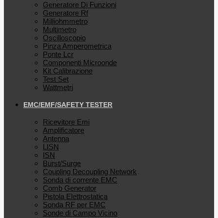
Generatore Di Funzioni
Generatore Rf
Milliohmmetro
Multimetro
Oscilloscopio
Pinza Amperometrica
Ponte Lcr
Componenti Microonde
Kit Calibrazione
Test Set
Wattmetri
EMC/EMF/SAFETY TESTER
Ricevitore Emi
Amplificatore
Antenna
LISN
ISN
Burst/Surge
Coupling Decoupling Network
Sonda di corrente EMC
Comb Generator
Pistola Elettrostatica
Sonda RF per EMC
Sonde di Campo Vicino