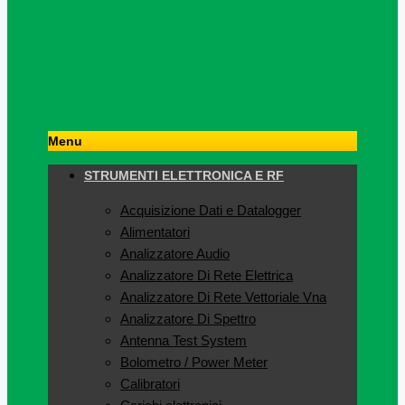
Menu
STRUMENTI ELETTRONICA E RF
Acquisizione Dati e Datalogger
Alimentatori
Analizzatore Audio
Analizzatore Di Rete Elettrica
Analizzatore Di Rete Vettoriale Vna
Analizzatore Di Spettro
Antenna Test System
Bolometro / Power Meter
Calibratori