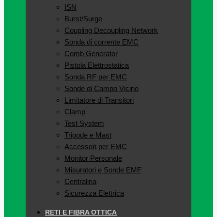
ISN
Burst/Surge
Coupling Decoupling Network
Sonda di corrente EMC
Comb Generator
Pistola Elettrostatica
Sonda RF per EMC
Sonde di Campo Vicino
Limitatore di Transitori
Clamp
Test System
Tripode e Mast
Accessori per EMC
Monitor Personale
Misuratori e Sonde EMF
Centralina
Sicurezza Elettrica
RETI E FIBRA OTTICA