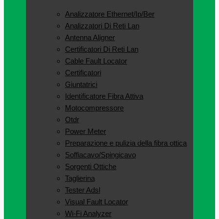
Analizzatore Ethernet/Ip/Ber
Analizzatori Di Reti Lan
Antenna Aligner
Certificatori Di Reti Lan
Cable Fault Locator
Certificatori
Giuntatrici
Identificatore Fibra Attiva
Motocompressore
Otdr
Power Meter
Preparazione e pulizia della fibra ottica
Soffiacavo/Spingicavo
Sorgenti Ottiche
Taglierina
Tester Adsl
Visual Fault Locator
Wi-Fi Analyzer