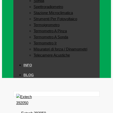
Sonda
Spettroradiometro
Stazione Microclimatica
Strumenti Per Fotovoltaico
Termoigrometro
Termometro A Pinza
Termometro A Sonda
Termometro Ir
Misuratori di forza / Dinamometri
Telecamere Acustiche
INFO
BLOG