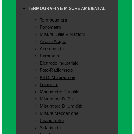
TERMOGRAFIA E MISURE AMBIENTALI
Termocamera
Fonometro
Misura Delle Vibrazioni
Analisi Acque
Anemometro
Barometro
Elettrodo Industriale
Foto-Radiometro
Kit Di Misurazione
Luxmetro
Manometro Portatile
Misuratore Di Ph
Misuratore Di Umidità
Misure Meccaniche
Piranometro
Solarimetro