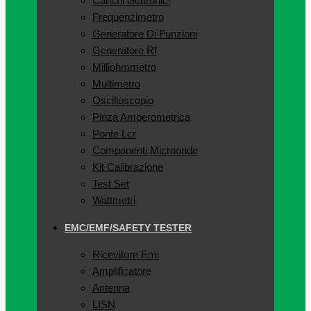
Carichi elettronici
Frequenzimetro
Generatore Di Funzioni
Generatore Rf
Milliohmmetro
Multimetro
Oscilloscopio
Pinza Amperometrica
Ponte Lcr
Componenti Microonde
Kit Calibrazione
Test Set
Wattmetri
EMC/EMF/SAFETY TESTER
Ricevitore Emi
Amplificatore
Antenna
LISN