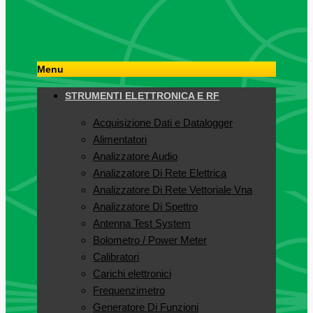
Menu
STRUMENTI ELETTRONICA E RF
Acquisizione Dati e Datalogger
Alimentatori
Analizzatore Audio
Analizzatore Di Rete Elettrica
Analizzatore Di Rete Vettoriale Vna
Analizzatore Di Spettro
Antenna Test System
Bolometro / Power Meter
Calibratori
Carichi elettronici
Frequenzimetro
Generatore Di Funzioni