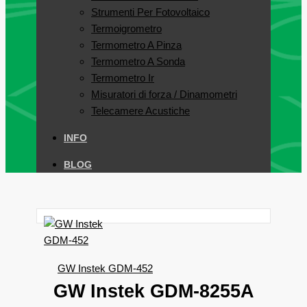
Strumenti Per Fotovoltaico
Termoigrometro
Termometro A Pinza
Termometro A Sonda
Termometro Ir
Misuratori di forza / Dinamometri
Telecamere Acustiche
INFO
BLOG
GW Instek GDM-452
GW Instek GDM-8255A