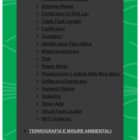
Antenna Aligner
Certificatori Di Reti Lan
Cable Fault Locator
Certificatori
Giuntatrici
Identificatore Fibra Attiva
Motocompressore
Otdr
Power Meter
Preparazione e pulizia della fibra ottica
Soffiacavo/Spingicavo
Sorgenti Ottiche
Taglierina
Tester Adsl
Visual Fault Locator
Wi-Fi Analyzer
TERMOGRAFIA E MISURE AMBIENTALI