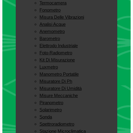
Termocamera
Fonometro
Misura Delle Vibrazioni
Analisi Acque
Anemometro
Barometro
Elettrodo Industriale
Foto-Radiometro
Kit Di Misurazione
Luxmetro
Manometro Portatile
Misuratore Di Ph
Misuratore Di Umidità
Misure Meccaniche
Piranometro
Solarimetro
Sonda
Spettroradiometro
Stazione Microclimatica