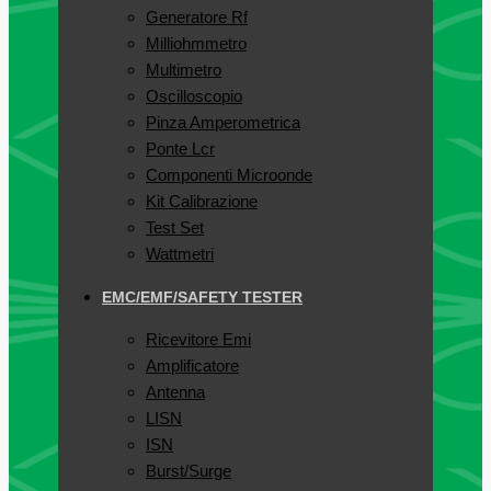
Generatore Rf
Milliohmmetro
Multimetro
Oscilloscopio
Pinza Amperometrica
Ponte Lcr
Componenti Microonde
Kit Calibrazione
Test Set
Wattmetri
EMC/EMF/SAFETY TESTER
Ricevitore Emi
Amplificatore
Antenna
LISN
ISN
Burst/Surge