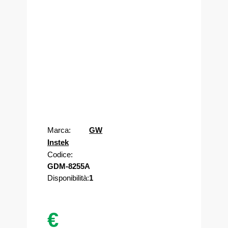
con possibilità di
noleggio
Condividi
Facebook
Twitter
Email
LinkedIn
WhatsApp
Marca:
GW
Instek
Codice:
GDM-8255A
Disponibilità:
1
€