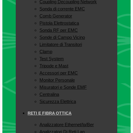
Coupling Decoupling Network
Sonda di corrente EMC
Comb Generator
Pistola Elettrostatica
Sonda RF per EMC
Sonde di Campo Vicino
Limitatore di Transitori
Clamp
Test System
Tripode e Mast
Accessori per EMC
Monitor Personale
Misuratori e Sonde EMF
Centralina
Sicurezza Elettrica
RETI E FIBRA OTTICA
Analizzatore Ethernet/Ip/Ber
Analizzatori Di Reti Lan