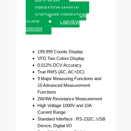
BROCHURE
OPERATION MANUAL
SOFTWARE OPERATION
GUIDE
LABVIEW
DRIVER
199,999 Counts Display
VFD Two Colors Display
0.012% DCV Accuracy
True RMS (AC, AC+DC)
9 Major Measuring Functions and
10 Advanced Measurement
Functions
2W/4W Resistance Measurement
High Voltage 1000V and 10A
Current Range
Standard Interface : RS-232C, USB
Device, Digital I/O