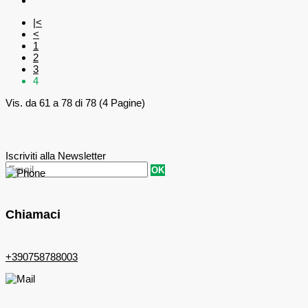
|<
<
1
2
3
4
Vis. da 61 a 78 di 78 (4 Pagine)
Iscriviti alla Newsletter
OK
Chiamaci
+390758788003