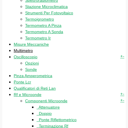
Spettroradiometro
Stazione Microclimatica
Strumenti Per Fotovoltaico
Termoigrometro
Termometro A Pinza
Termometro A Sonda
Termometro Ir
Misure Meccaniche
Multimetro
+
-
Oscilloscopio
Opzioni
Sonde
Pinza Amperometrica
Ponte Lcr
Qualificatori di Reti Lan
+
-
Rf e Microonde
+
-
Componenti Microonde
Attenuatore
Doppio
Ponte Riflettometrico
Terminazione Rf