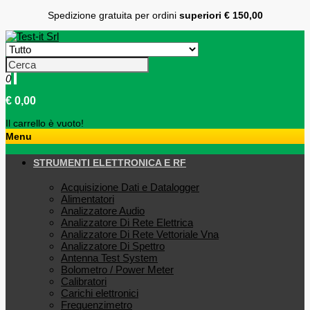
Spedizione gratuita per ordini
superiori € 150,00
0
€ 0,00
Il carrello è vuoto!
Menu
STRUMENTI ELETTRONICA E RF
Acquisizione Dati e Datalogger
Alimentatori
Analizzatore Audio
Analizzatore Di Rete Elettrica
Analizzatore Di Rete Vettoriale Vna
Analizzatore Di Spettro
Antenna Test System
Bolometro / Power Meter
Calibratori
Carichi elettronici
Frequenzimetro