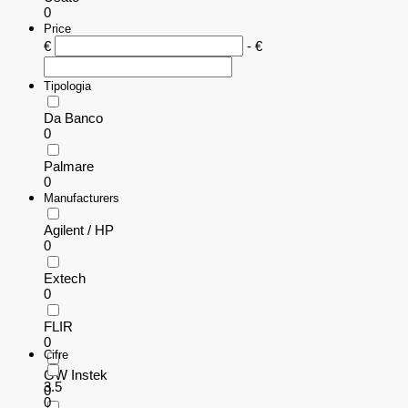
0
Price
€
- €
Tipologia
Da Banco
0
Palmare
0
Manufacturers
Agilent / HP
0
Extech
0
FLIR
0
Cifre
GW Instek
3.5
0
0