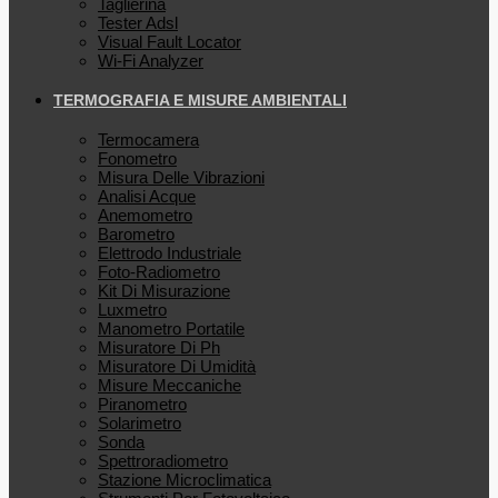
Taglierina
Tester Adsl
Visual Fault Locator
Wi-Fi Analyzer
TERMOGRAFIA E MISURE AMBIENTALI
Termocamera
Fonometro
Misura Delle Vibrazioni
Analisi Acque
Anemometro
Barometro
Elettrodo Industriale
Foto-Radiometro
Kit Di Misurazione
Luxmetro
Manometro Portatile
Misuratore Di Ph
Misuratore Di Umidità
Misure Meccaniche
Piranometro
Solarimetro
Sonda
Spettroradiometro
Stazione Microclimatica