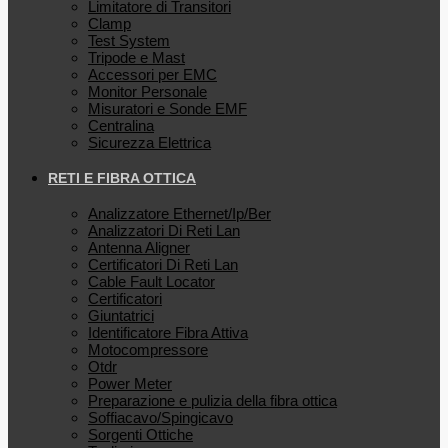
Limitatore di Transitori
Clamp
Test System
Tripode e Mast
Accessori per EMC
Monitor Personale
Misuratori e Sonde EMF
Centralina
Sicurezza Elettrica
RETI E FIBRA OTTICA
Analizzatore Ethernet/Ip/Ber
Analizzatori Di Reti Lan
Antenna Aligner
Certificatori Di Reti Lan
Cable Fault Locator
Certificatori
Giuntatrici
Identificatore Fibra Attiva
Motocompressore
Otdr
Power Meter
Preparazione e pulizia della fibra ottica
Soffiacavo/Spingicavo
Sorgenti Ottiche