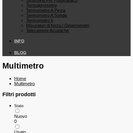
Strumenti Per Fotovoltaico
Termoigrometro
Termometro A Pinza
Termometro A Sonda
Termometro Ir
Misuratori di forza / Dinamometri
Telecamere Acustiche
INFO
BLOG
Multimetro
Home
Multimetro
Filtri prodotti
Stato
Nuovo
0
Usato