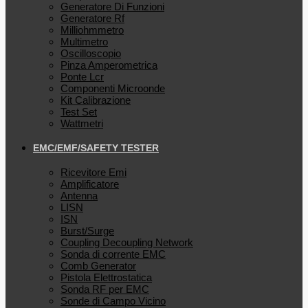
Generatore Di Funzioni
Generatore Rf
Milliohmmetro
Multimetro
Oscilloscopio
Pinza Amperometrica
Ponte Lcr
Componenti Microonde
Kit Calibrazione
Test Set
Wattmetri
EMC/EMF/SAFETY TESTER
Ricevitore Emi
Amplificatore
Antenna
LISN
ISN
Burst/Surge
Coupling Decoupling Network
Sonda di corrente EMC
Comb Generator
Pistola Elettrostatica
Sonda RF per EMC
Sonde di Campo Vicino