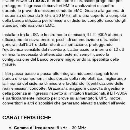
Il Com-Power
LIT-930A
è un limitatore di transitori progettato per
proteggere l’ingresso di ricevitori EMI e analizzatori di spettro
durante le prove di emissioni condotte EMC. Grazie alla gamma di
frequenza estesa da 9 kHz a 30 MHz, offre una copertura completa
della banda utilizzata per le misure di disturbo condotto secondo gli
standard internazionali EMC.
Installato tra la LISN e lo strumento di misura, il LIT-930A attenua
efficacemente sovratensioni, picchi di commutazione e transitori
generati dall’EUT o dalla rete di alimentazione, proteggendo
l’elettronica sensibile del ricevitore. L’attenuazione interna di 10 dB
elimina la necessità di attenuatori esterni, semplificando la
configurazione del banco prova e migliorando la ripetibilità delle
misure.
I filtri passa-basso e passa-alto integrati riducono i segnali fuori
banda e le componenti indesiderate della rete elettrica, migliorando
la linearità del sistema di misura e facilitando l’identificazione delle
reali emissioni condotte. Grazie alla maggiore capacità di gestione
della potenza in ingresso rispetto ai limitatori tradizionali, il LIT-930A
è particolarmente indicato per prove su alimentatori, UPS, motori,
convertitori e altri dispositivi che generano elevati transitori all’avvio.
CARATTERISTICHE
Gamma di frequenza
: 9 kHz – 30 MHz