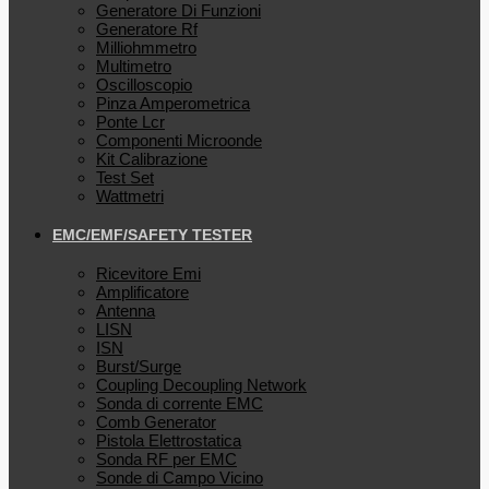
Generatore Di Funzioni
Generatore Rf
Milliohmmetro
Multimetro
Oscilloscopio
Pinza Amperometrica
Ponte Lcr
Componenti Microonde
Kit Calibrazione
Test Set
Wattmetri
EMC/EMF/SAFETY TESTER
Ricevitore Emi
Amplificatore
Antenna
LISN
ISN
Burst/Surge
Coupling Decoupling Network
Sonda di corrente EMC
Comb Generator
Pistola Elettrostatica
Sonda RF per EMC
Sonde di Campo Vicino