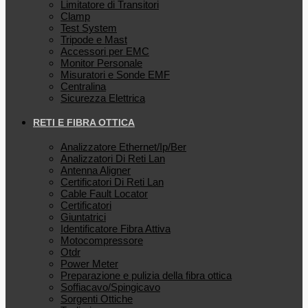
Limitatore di Transitori
Clamp
Test System
Tripode e Mast
Accessori per EMC
Monitor Personale
Misuratori e Sonde EMF
Centralina
Sicurezza Elettrica
RETI E FIBRA OTTICA
Analizzatore Ethernet/Ip/Ber
Analizzatori Di Reti Lan
Antenna Aligner
Certificatori Di Reti Lan
Cable Fault Locator
Certificatori
Giuntatrici
Identificatore Fibra Attiva
Motocompressore
Otdr
Power Meter
Preparazione e pulizia della fibra ottica
Soffiacavo/Spingicavo
Sorgenti Ottiche