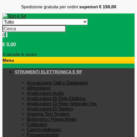
Spedizione gratuita per ordini
superiori € 150,00
0
€ 0,00
Il carrello è vuoto!
Menu
STRUMENTI ELETTRONICA E RF
Acquisizione Dati e Datalogger
Alimentatori
Analizzatore Audio
Analizzatore Di Rete Elettrica
Analizzatore Di Rete Vettoriale Vna
Analizzatore Di Spettro
Antenna Test System
Bolometro / Power Meter
Calibratori
Carichi elettronici
Frequenzimetro