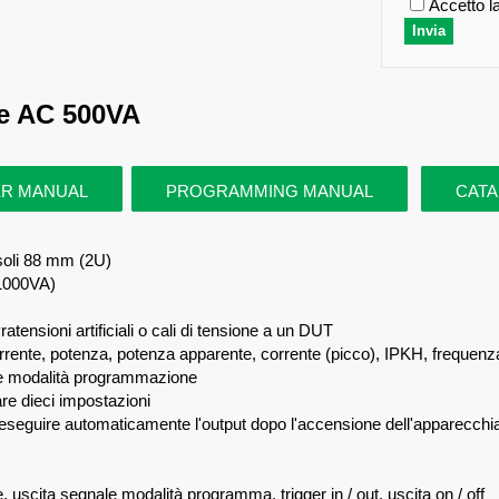
Accetto l
re AC 500VA
R MANUAL
PROGRAMMING MANUAL
CATA
 soli 88 mm (2U)
(1000VA)
ratensioni artificiali o cali di tensione a un DUT
ente, potenza, potenza apparente, corrente (picco), IPKH, frequenza, 
 e modalità programmazione
re dieci impostazioni
eguire automaticamente l'output dopo l'accensione dell'apparecchi
, uscita segnale modalità programma, trigger in / out, uscita on / off