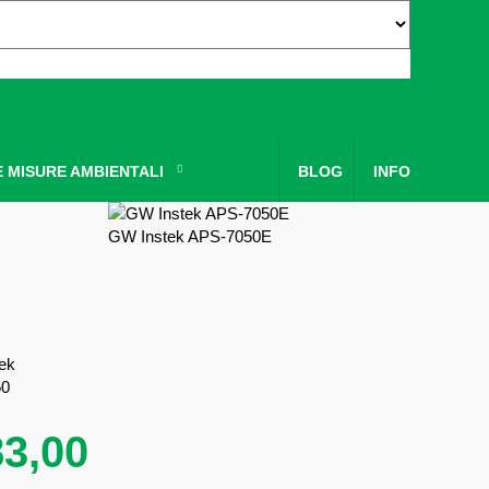
 MISURE AMBIENTALI
BLOG
INFO
GW Instek APS-7050E
ek
50
83,00