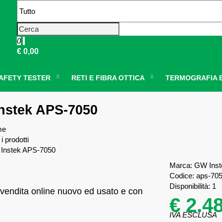
Spedizione gratuita per ordini
superiori € 150,00
0
€ 0,00
AFETY TESTER
RETI E FIBRA OTTICA
TERMOGRAFIA E
nstek APS-7050
me
 i prodotti
Instek APS-7050
Marca:
GW Inst
Codice:
aps-70
Disponibilità:
1
 vendita online nuovo ed usato e con
€ 2.4
IVA ESCLUSA