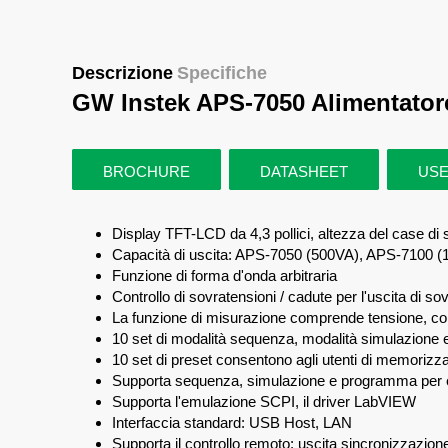
Descrizione
Specifiche
GW Instek APS-7050 Alimentato
BROCHURE
DATASHEET
USE
Display TFT-LCD da 4,3 pollici, altezza del case di
Capacità di uscita: APS-7050 (500VA), APS-7100 
Funzione di forma d'onda arbitraria
Controllo di sovratensioni / cadute per l'uscita di sov
La funzione di misurazione comprende tensione, corr
10 set di modalità sequenza, modalità simulazione
10 set di preset consentono agli utenti di memorizza
Supporta sequenza, simulazione e programma per es
Supporta l'emulazione SCPI, il driver LabVIEW
Interfaccia standard: USB Host, LAN
Supporta il controllo remoto: uscita sincronizzazione