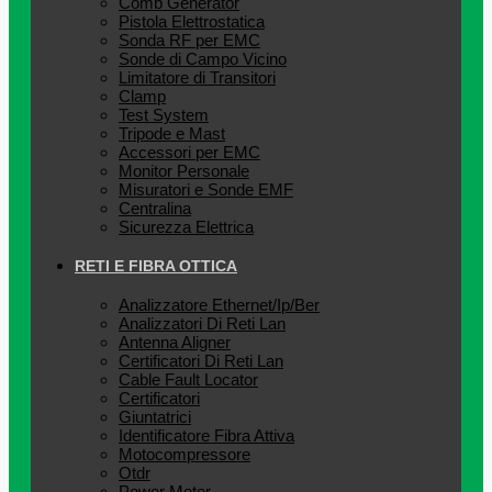
Comb Generator
Pistola Elettrostatica
Sonda RF per EMC
Sonde di Campo Vicino
Limitatore di Transitori
Clamp
Test System
Tripode e Mast
Accessori per EMC
Monitor Personale
Misuratori e Sonde EMF
Centralina
Sicurezza Elettrica
RETI E FIBRA OTTICA
Analizzatore Ethernet/Ip/Ber
Analizzatori Di Reti Lan
Antenna Aligner
Certificatori Di Reti Lan
Cable Fault Locator
Certificatori
Giuntatrici
Identificatore Fibra Attiva
Motocompressore
Otdr
Power Meter