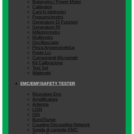
Bolometro / Power Meter
Calibratori
Carichi elettronici
Frequenzimetro
Generatore Di Funzioni
Generatore Rf
Milliohmmetro
Multimetro
Oscilloscopio
Pinza Amperometrica
Ponte Lcr
Componenti Microonde
Kit Calibrazione
Test Set
Wattmetri
EMC/EMF/SAFETY TESTER
Ricevitore Emi
Amplificatore
Antenna
LISN
ISN
Burst/Surge
Coupling Decoupling Network
Sonda di corrente EMC