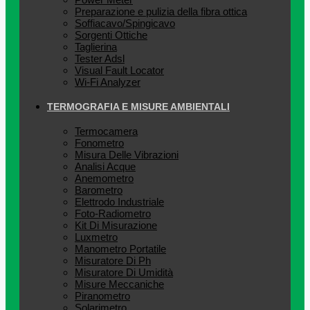
Preparazione e pulizia della fibra ottica
Soffiacavo/Spingicavo
Sorgenti Ottiche
Taglierina
Tester Adsl
Visual Fault Locator
Wi-Fi Analyzer
TERMOGRAFIA E MISURE AMBIENTALI
Termocamera
Fonometro
Misura Delle Vibrazioni
Analisi Acque
Anemometro
Barometro
Elettrodo Industriale
Foto-Radiometro
Kit Di Misurazione
Luxmetro
Manometro Portatile
Misuratore Di Ph
Misuratore Di Umidità
Misure Meccaniche
Piranometro
Solarimetro