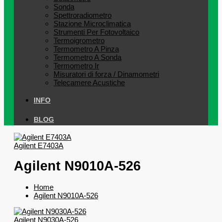
Sonda
Spettroradiometro
Stazione Microclimatica
Strumenti Per Fotovoltaico
Termoigrometro
Termometro A Pinza
Termometro A Sonda
Termometro Ir
Misuratori di forza / Dinamometri
Telecamere Acustiche
INFO
BLOG
Agilent E7403A
Agilent N9010A-526
Home
Agilent N9010A-526
Agilent N9030A-526