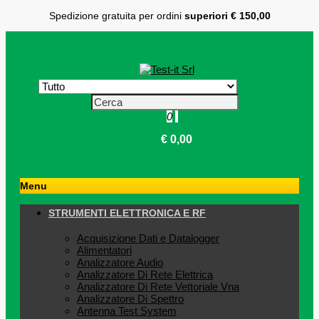
Spedizione gratuita per ordini
superiori € 150,00
0
€ 0,00
Menu
STRUMENTI ELETTRONICA E RF
Acquisizione Dati e Datalogger
Alimentatori
Analizzatore Audio
Analizzatore Di Rete Elettrica
Analizzatore Di Rete Vettoriale Vna
Analizzatore Di Spettro
Antenna Test System