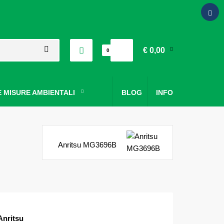
€ 0,00
0
 MISURE AMBIENTALI
BLOG
INFO
Anritsu MG3696B
Anritsu