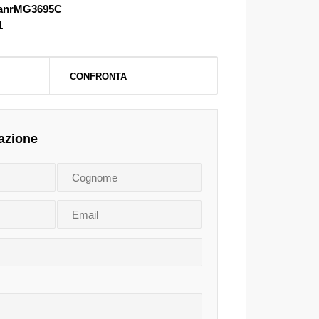
anrMG3695C
1
CONFRONTA
azione