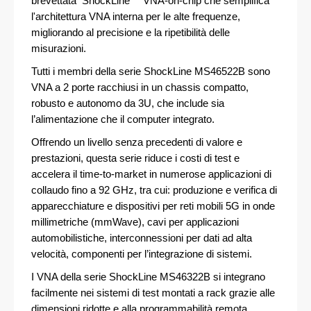
brevettata
ShockLine
™
VNA-on-chip che semplifica
l'architettura VNA interna per le alte frequenze,
migliorando al precisione e la ripetibilità delle
misurazioni.
Tutti i membri della serie ShockLine MS46522B sono
VNA a 2 porte racchiusi in un chassis compatto,
robusto e autonomo da 3U, che include sia
l’alimentazione che il computer integrato.
Offrendo un livello senza precedenti di valore e
prestazioni, questa serie riduce i costi di test e
accelera il time-to-market in numerose applicazioni di
collaudo fino a 92 GHz, tra cui: produzione e verifica di
apparecchiature e dispositivi per reti mobili 5G in onde
millimetriche (mmWave), cavi per applicazioni
automobilistiche, interconnessioni per dati ad alta
velocità, componenti per l’integrazione di sistemi.
I VNA della serie ShockLine MS46322B si integrano
facilmente nei sistemi di test montati a rack grazie alle
dimensioni ridotte e alla programmabilità remota.