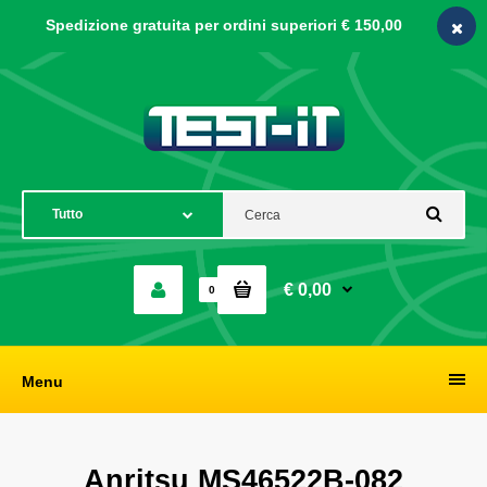
Spedizione gratuita per ordini
superiori € 150,00
€ 0,00
0
Menu
Anritsu MS46522B-082