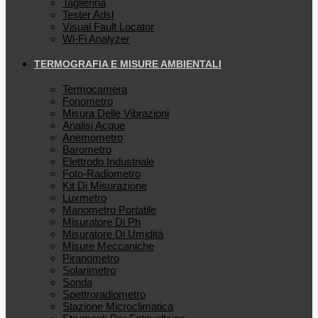
Taglierina
Tester Adsl
Visual Fault Locator
Wi-Fi Analyzer
TERMOGRAFIA E MISURE AMBIENTALI
Termocamera
Fonometro
Misura Delle Vibrazioni
Analisi Acque
Anemometro
Barometro
Elettrodo Industriale
Foto-Radiometro
Kit Di Misurazione
Luxmetro
Manometro Portatile
Misuratore Di Ph
Misuratore Di Umidità
Misure Meccaniche
Piranometro
Solarimetro
Sonda
Spettroradiometro
Stazione Microclimatica