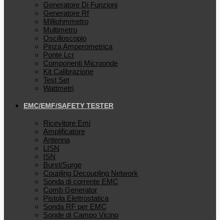
Generatore Di Funzioni
Generatore Rf
Milliohmmetro
Multimetro
Oscilloscopio
Pinza Amperometrica
Ponte Lcr
Componenti Microonde
Kit Calibrazione
Test Set
Wattmetri
EMC/EMF/SAFETY TESTER
Ricevitore Emi
Amplificatore
Antenna
LISN
ISN
Burst/Surge
Coupling Decoupling Network
Sonda di corrente EMC
Comb Generator
Pistola Elettrostatica
Sonda RF per EMC
Sonde di Campo Vicino