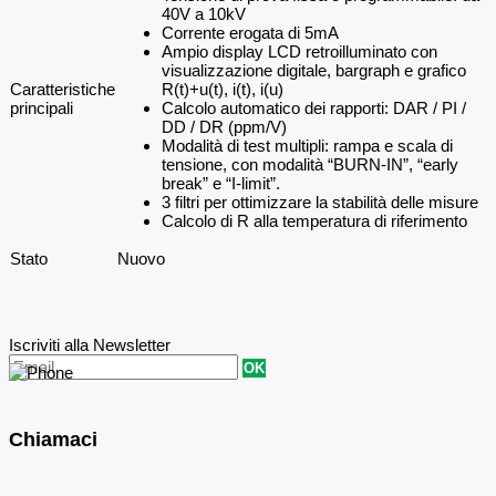
40V a 10kV
Corrente erogata di 5mA
Ampio display LCD retroilluminato con
visualizzazione digitale, bargraph e grafico
Caratteristiche
R(t)+u(t), i(t), i(u)
principali
Calcolo automatico dei rapporti: DAR / PI /
DD / DR (ppm/V)
Modalità di test multipli: rampa e scala di
tensione, con modalità “BURN-IN”, “early
break” e “I-limit”.
3 filtri per ottimizzare la stabilità delle misure
Calcolo di R alla temperatura di riferimento
Stato
Nuovo
Iscriviti alla Newsletter
OK
Chiamaci