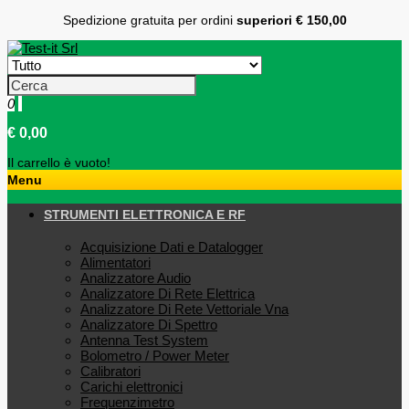
Spedizione gratuita per ordini
superiori € 150,00
0
€ 0,00
Il carrello è vuoto!
Menu
STRUMENTI ELETTRONICA E RF
Acquisizione Dati e Datalogger
Alimentatori
Analizzatore Audio
Analizzatore Di Rete Elettrica
Analizzatore Di Rete Vettoriale Vna
Analizzatore Di Spettro
Antenna Test System
Bolometro / Power Meter
Calibratori
Carichi elettronici
Frequenzimetro