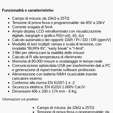
Funzionalità e caratteristiche:
Campo di misura: da 10kΩ a 25TΩ
Tensione di prova fissa o programmabile: da 40V a 10kV
Corrente erogata di 5mA
Ampio display LCD retroilluminato con visualizzazione
digitale, bargraph e grafico R(t)+u(t), i(t), i(u)
Calcolo automatico dei rapporti: DAR / PI / DD / DR (ppm/V)
Modalità di test multipli: rampa e scala di tensione, con
modalità “BURN-IN”, “early break” e “I-limit”.
3 filtri per ottimizzare la stabilità delle misure
Calcolo di R alla temperatura di riferimento
Memoria di 80.000 misure e orodataggio in tempo reale
Comunicazione optoisolata USB per trasferimento dati a PC
e generazione di report tramite software profession
Alimentazione con batteria NiMH ricaricabile tramite
caricatore esterno
Conforme alla norma EN 61557-1 e -2
Sicurezza elettrica: EN 61010 1.000V Cat.IV
Dimensioni 406 x 330 x 174 mm - 6 Kg.
Informazioni sul prodotto
Campo di misura: da 10kΩ a 25TΩ
Tensione di prova fissa o programmabile: da