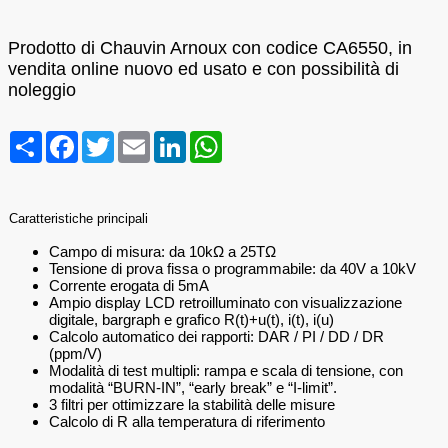
Prodotto di Chauvin Arnoux con codice CA6550, in
vendita online nuovo ed usato e con possibilità di
noleggio
Condividi
Facebook
Twitter
Email
LinkedIn
WhatsApp
Caratteristiche principali
Campo di misura: da 10kΩ a 25TΩ
Tensione di prova fissa o programmabile: da 40V a 10kV
Corrente erogata di 5mA
Ampio display LCD retroilluminato con visualizzazione
digitale, bargraph e grafico R(t)+u(t), i(t), i(u)
Calcolo automatico dei rapporti: DAR / PI / DD / DR
(ppm/V)
Modalità di test multipli: rampa e scala di tensione, con
modalità “BURN-IN”, “early break” e “I-limit”.
3 filtri per ottimizzare la stabilità delle misure
Calcolo di R alla temperatura di riferimento