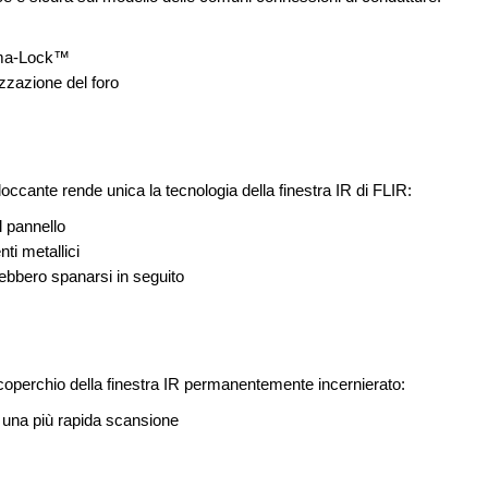
IRma-Lock™
zzazione del foro
occante rende unica la tecnologia della finestra IR di FLIR:
l pannello
ti metallici
rebbero spanarsi in seguito
el coperchio della finestra IR permanentemente incernierato:
r una più rapida scansione