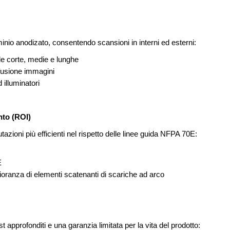
uminio anodizato, consentendo scansioni in interni ed esterni:
de corte, medie e lunghe
 fusione immagini
 illuminatori
nto (ROI)
azioni più efficienti nel rispetto delle linee guida NFPA 70E:
E
ioranza di elementi scatenanti di scariche ad arco
 approfonditi e una garanzia limitata per la vita del prodotto: