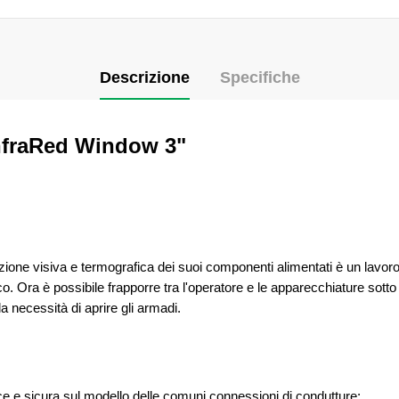
Descrizione
Specifiche
InfraRed Window 3"
ezione visiva e termografica dei suoi componenti alimentati è un lavoro
rco. Ora è possibile frapporre tra l'operatore e le apparecchiature sot
 necessità di aprire gli armadi.
ice e sicura sul modello delle comuni connessioni di condutture: