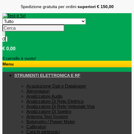
Spedizione gratuita per ordini
superiori € 150,00
0
€ 0,00
Il carrello è vuoto!
Menu
STRUMENTI ELETTRONICA E RF
Acquisizione Dati e Datalogger
Alimentatori
Analizzatore Audio
Analizzatore Di Rete Elettrica
Analizzatore Di Rete Vettoriale Vna
Analizzatore Di Spettro
Antenna Test System
Bolometro / Power Meter
Calibratori
Carichi elettronici