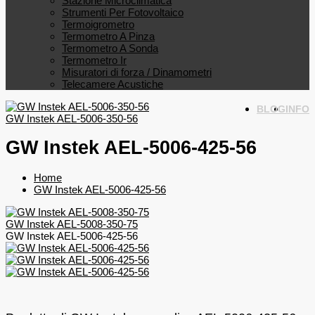
Stazione Microclimatica
Strumenti Per Fotovoltaico
Termoigrometro
Termometro A Pinza
Termometro A Sonda
Termometro Ir
Misuratori di forza / Dinamometri
Telecamere Acustiche
BLOG
INFO
GW Instek AEL-5006-350-56
GW Instek AEL-5006-425-56
Home
GW Instek AEL-5006-425-56
GW Instek AEL-5008-350-75
GW Instek AEL-5006-425-56