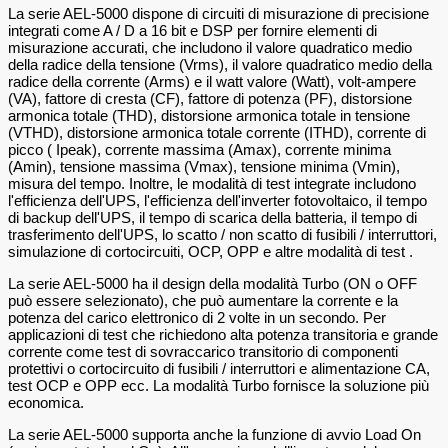
La serie AEL-5000 dispone di circuiti di misurazione di precisione
integrati come A / D a 16 bit e DSP per fornire elementi di
misurazione accurati, che includono il valore quadratico medio
della radice della tensione (Vrms), il valore quadratico medio della
radice della corrente (Arms) e il watt valore (Watt), volt-ampere
(VA), fattore di cresta (CF), fattore di potenza (PF), distorsione
armonica totale (THD), distorsione armonica totale in tensione
(VTHD), distorsione armonica totale corrente (ITHD), corrente di
picco ( Ipeak), corrente massima (Amax), corrente minima
(Amin), tensione massima (Vmax), tensione minima (Vmin),
misura del tempo. Inoltre, le modalità di test integrate includono
l'efficienza dell'UPS, l'efficienza dell'inverter fotovoltaico, il tempo
di backup dell'UPS, il tempo di scarica della batteria, il tempo di
trasferimento dell'UPS, lo scatto / non scatto di fusibili / interruttori,
simulazione di cortocircuiti, OCP, OPP e altre modalità di test .
La serie AEL-5000 ha il design della modalità Turbo (ON o OFF
può essere selezionato), che può aumentare la corrente e la
potenza del carico elettronico di 2 volte in un secondo. Per
applicazioni di test che richiedono alta potenza transitoria e grande
corrente come test di sovraccarico transitorio di componenti
protettivi o cortocircuito di fusibili / interruttori e alimentazione CA,
test OCP e OPP ecc. La modalità Turbo fornisce la soluzione più
economica.
La serie AEL-5000 supporta anche la funzione di avvio Load On