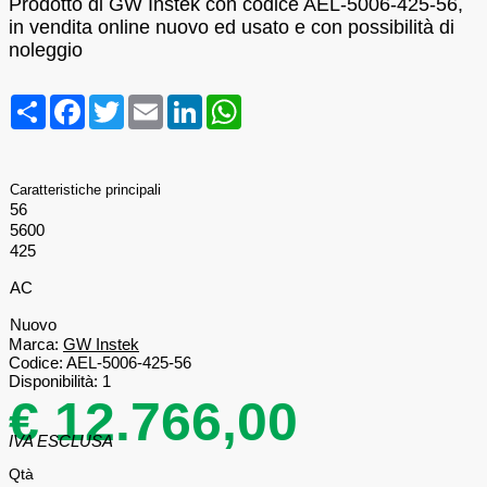
Prodotto di GW Instek con codice AEL-5006-425-56,
in vendita online nuovo ed usato e con possibilità di
noleggio
Condividi
Facebook
Twitter
Email
LinkedIn
WhatsApp
Caratteristiche principali
56
5600
425
AC
Nuovo
Marca:
GW Instek
Codice:
AEL-5006-425-56
Disponibilità:
1
€ 12.766,00
IVA ESCLUSA
Qtà