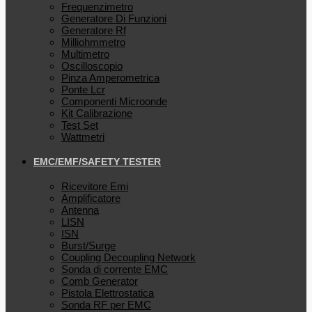
Frequenzimetro
Generatore Di Funzioni
Generatore Rf
Milliohmmetro
Multimetro
Oscilloscopio
Pinza Amperometrica
Ponte Lcr
Componenti Microonde
Kit Calibrazione
Test Set
Wattmetri
EMC/EMF/SAFETY TESTER
Ricevitore Emi
Amplificatore
Antenna
LISN
ISN
Burst/Surge
Coupling Decoupling Network
Sonda di corrente EMC
Comb Generator
Pistola Elettrostatica
Sonda RF per EMC