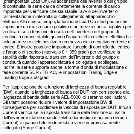
(preimpostata Load On). All'accensione dell'inverter o del gruppo
di continuità, la serie carica direttamente la corrente di carico
impostata per verificare che sia stabile l'avvio dell'inverter o
l'alimentazione ininterrotta di collegamento all'apparecchio
elettrico. Allo stesso tempo, la funzione Load On start può anche
impostare un mezzo ciclo positivo o un mezzo carico negativo per
verificare se la tensione di uscita dell'inverter o del gruppo di
continuità rimane stabile quando l'apparecchio elettrico effettivo ha
solo un mezzo ciclo positivo o un mezzo ciclo negativo corrente di
carico. È inoltre possibile impostare l'angolo di controllo del carico
e l'angolo di scarico (intervallo 0 ~ 359 gradi) per verificare la
stabilità della risposta ai transienti dell'inverter o del gruppo di
continuità quando l'apparecchiatura è collegata e scollegata.
Inoltre, la serie supporta anche la forma d'onda di modulazione di
fase corrente SCR / TRIAC, le impostazioni Trailing Edge e
Leading Edge a 90 gradi.
Per l'applicazione della funzione di larghezza di banda regolabile
(BW), quando la larghezza di banda del DUT non corrisponde alla
larghezza di banda della serie AEL-5000, ci saranno oscillazioni.
Gli utenti possono ridurre il valore di impostazione BW di
conseguenza per soddisfare la velocità di risposta del DUT. Inrush
Current verifica se la risposta transitoria della tensione di uscita
dell'inverter è stabile quando l'elettrodomestico è acceso (Inrush
Current) e quando l'elettrodomestico viene improvvisamente
collegato (Surge Current).