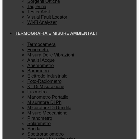
Sorgenti Ottiche
Taglierina
Tester Adsl
Visual Fault Locator
Wi-Fi Analyzer
TERMOGRAFIA E MISURE AMBIENTALI
Termocamera
Fonometro
Misura Delle Vibrazioni
Analisi Acque
Anemometro
Barometro
Elettrodo Industriale
Foto-Radiometro
Kit Di Misurazione
Luxmetro
Manometro Portatile
Misuratore Di Ph
Misuratore Di Umidità
Misure Meccaniche
Piranometro
Solarimetro
Sonda
Spettroradiometro