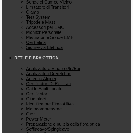
Sonde di Campo Vicino
Limitatore di Transitori
Clamp
Test System
Tripode e Mast
Accessori per EMC
Monitor Personale
Misuratori e Sonde EMF
Centralina
Sicurezza Elettrica
RETI E FIBRA OTTICA
Analizzatore Ethernet/Ip/Ber
Analizzatori Di Reti Lan
Antenna Aligner
Certificatori Di Reti Lan
Cable Fault Locator
Certificatori
Giuntatrici
Identificatore Fibra Attiva
Motocompressore
Otdr
Power Meter
Preparazione e pulizia della fibra ottica
Soffiacavo/Spingicavo