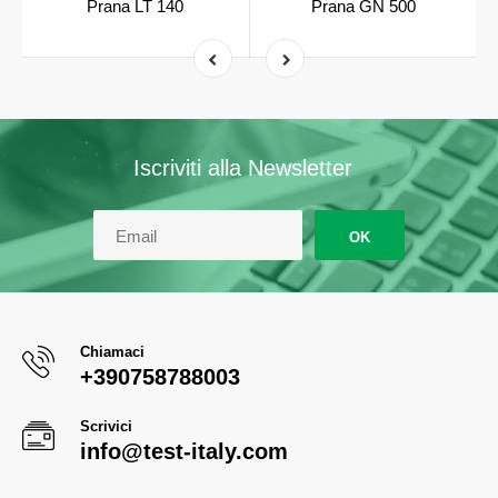
Prana LT 140
Prana GN 500
Iscriviti alla Newsletter
OK
Chiamaci
+390758788003
Scrivici
info@test-italy.com