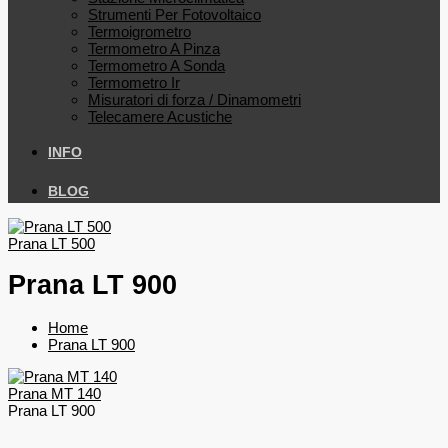
Strumenti Per Fotovoltaico
Termoigrometro
Termometro A Pinza
Termometro A Sonda
Termometro Ir
Misuratori di forza / Dinamometri
Telecamere Acustiche
INFO
BLOG
Prana LT 500
Prana LT 900
Home
Prana LT 900
Prana MT 140
Prana LT 900