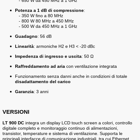
- 650 W da 450 MHz a 1 GHz
Potenza a 1 dB di compressione
:
- 350 W fino a 80 MHz
- 800 W 80 MHz a 450 MHz
- 500 W da 450 MHz a 1 GHz
Guadagno
: 56 dB
Linearità
: armoniche H2 e H3 < -20 dBc
Impedenza di ingresso e uscita
: 50 Ω
Raffreddamento ad aria
con ventilazione integrata
Funzionamento senza danni anche in condizioni di totale
disadattamento del carico
Garanzia
: 3 anni
VERSIONI
LT 900 DC
integra un display LCD touch screen a colori, controllo
digitale completo e monitoraggio continuo di alimentazioni,
transistor, temperature e sistema di ventilazione. Supporta le
principali interfacce di comunicazione industriali, tra cui Ethernet,