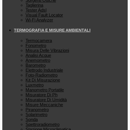
Sorgenti Ottiche
Taglierina
Tester Adsl
Visual Fault Locator
Wi-Fi Analyzer
TERMOGRAFIA E MISURE AMBIENTALI
Termocamera
Fonometro
Misura Delle Vibrazioni
Analisi Acque
Anemometro
Barometro
Elettrodo Industriale
Foto-Radiometro
Kit Di Misurazione
Luxmetro
Manometro Portatile
Misuratore Di Ph
Misuratore Di Umidità
Misure Meccaniche
Piranometro
Solarimetro
Sonda
Spettroradiometro
Stazione Microclimatica