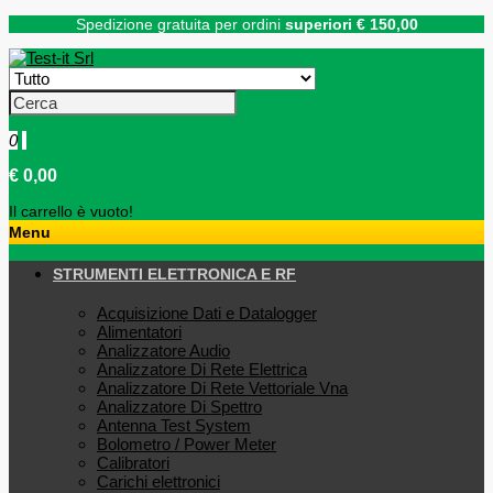
Spedizione gratuita per ordini
superiori € 150,00
0
€ 0,00
Il carrello è vuoto!
Menu
STRUMENTI ELETTRONICA E RF
Acquisizione Dati e Datalogger
Alimentatori
Analizzatore Audio
Analizzatore Di Rete Elettrica
Analizzatore Di Rete Vettoriale Vna
Analizzatore Di Spettro
Antenna Test System
Bolometro / Power Meter
Calibratori
Carichi elettronici