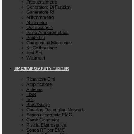
Frequenzimetro
Generatore Di Funzioni
Generatore Rf
Milliohmmetro
Multimetro
Oscilloscopio
Pinza Amperometrica
Ponte Lcr
Componenti Microonde
Kit Calibrazione
Test Set
Wattmetri
EMC/EMF/SAFETY TESTER
Ricevitore Emi
Amplificatore
Antenna
LISN
ISN
Burst/Surge
Coupling Decoupling Network
Sonda di corrente EMC
Comb Generator
Pistola Elettrostatica
Sonda RF per EMC