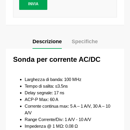
Descrizione
Specifiche
Sonda per corrente AC/DC
Larghezza di banda: 100 MHz
Tempo di salita: ≤3.5ns
Delay segnale: 17 ns
ACP-P Max: 60 A
Corrente continua max: 5 A – 1 A/V, 30 A – 10
A/V
Range Corrente/Div: 1 A/V - 10 A/V
Impedenza @ 1 MΩ: 0.08 Ω