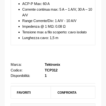
ACP-P Max: 60 A
Corrente continua max: 5 A – 1 A/V, 30 A – 10
A/V
Range Corrente/Div: 1 A/V - 10 A/V
Impedenza @ 1 MΩ: 0.08 Ω
Tensione max a filo scoperto: cavo isolato
Lunghezza cavo: 1,5 m
Marca:
Tektronix
Codice:
TCP312
Disponibilità:
1
FAVORITI
CONFRONTA