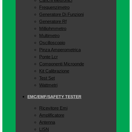
Carichi elettronici
Frequenzimetro
Generatore Di Funzioni
Generatore Rf
Milliohmmetro
Multimetro
Oscilloscopio
Pinza Amperometrica
Ponte Lcr
Componenti Microonde
Kit Calibrazione
Test Set
Wattmetri
EMC/EMF/SAFETY TESTER
Ricevitore Emi
Amplificatore
Antenna
LISN