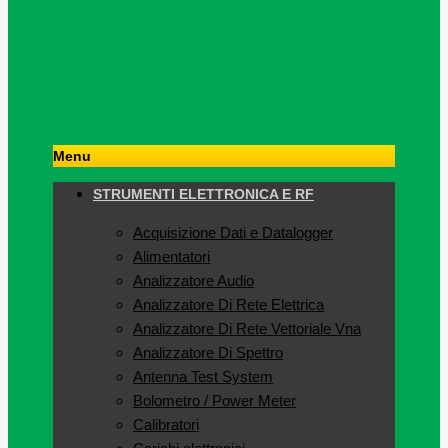
Menu
STRUMENTI ELETTRONICA E RF
Acquisizione Dati e Datalogger
Alimentatori
Analizzatore Audio
Analizzatore Di Rete Elettrica
Analizzatore Di Rete Vettoriale Vna
Analizzatore Di Spettro
Antenna Test System
Bolometro / Power Meter
Calibratori