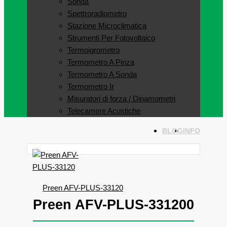
Sonda
Spettroradiometro
Stazione Microclimatica
Strumenti Per Fotovoltaico
Termoigrometro
Termometro A Pinza
Termometro A Sonda
Termometro Ir
Misuratori di forza / Dinamometri
Telecamere Acustiche
BLOG
INFO
Preen AFV-PLUS-33120
Preen AFV-PLUS-331200