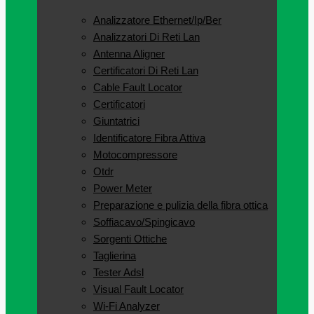
Analizzatore Ethernet/Ip/Ber
Analizzatori Di Reti Lan
Antenna Aligner
Certificatori Di Reti Lan
Cable Fault Locator
Certificatori
Giuntatrici
Identificatore Fibra Attiva
Motocompressore
Otdr
Power Meter
Preparazione e pulizia della fibra ottica
Soffiacavo/Spingicavo
Sorgenti Ottiche
Taglierina
Tester Adsl
Visual Fault Locator
Wi-Fi Analyzer