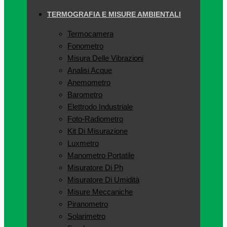
TERMOGRAFIA E MISURE AMBIENTALI
Termocamera
Fonometro
Misura Delle Vibrazioni
Analisi Acque
Anemometro
Barometro
Elettrodo Industriale
Foto-Radiometro
Kit Di Misurazione
Luxmetro
Manometro Portatile
Misuratore Di Ph
Misuratore Di Umidità
Misure Meccaniche
Piranometro
Solarimetro