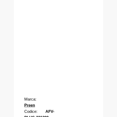
3333.3
Trifase
1200000
310
AC
Marca:
Preen
Codice:
AFV-