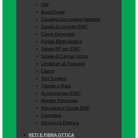
ISN
Burst/Surge
Coupling Decoupling Network
Sonda di corrente EMC
Comb Generator
Pistola Elettrostatica
Sonda RF per EMC
Sonde di Campo Vicino
Limitatore di Transitori
Clamp
Test System
Tripode e Mast
Accessori per EMC
Monitor Personale
Misuratori e Sonde EMF
Centralina
Sicurezza Elettrica
RETI E FIBRA OTTICA