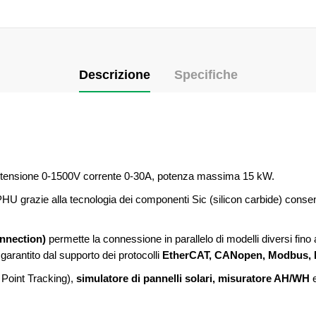
Descrizione
Specifiche
, tensione 0-1500V corrente 0-30A, potenza massima 15 kW.
PHU grazie alla tecnologia dei componenti Sic (silicon carbide) consen
onnection)
permette la connessione in parallelo di modelli diversi fin
garantito dal supporto dei protocolli
EtherCAT, CANopen, Modbus, P
oint Tracking),
simulatore di pannelli solari, misuratore AH/WH