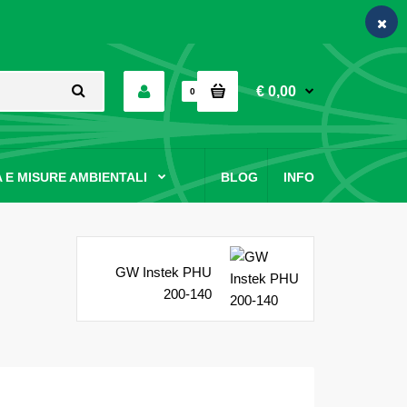
€ 0,00
0
 E MISURE AMBIENTALI
BLOG
INFO
GW Instek PHU
200-140