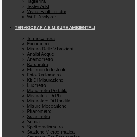
Taglierina
Tester Adsl
Visual Fault Locator
Wi-Fi Analyzer
TERMOGRAFIA E MISURE AMBIENTALI
Termocamera
Fonometro
Misura Delle Vibrazioni
Analisi Acque
Anemometro
Barometro
Elettrodo Industriale
Foto-Radiometro
Kit Di Misurazione
Luxmetro
Manometro Portatile
Misuratore Di Ph
Misuratore Di Umidità
Misure Meccaniche
Piranometro
Solarimetro
Sonda
Spettroradiometro
Stazione Microclimatica