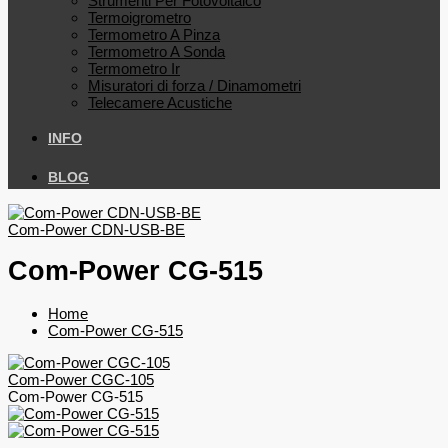
Strumenti Per Fotovoltaico
Termoigrometro
Termometro A Pinza
Termometro A Sonda
Termometro Ir
Misuratori di forza / Dinamometri
Telecamere Acustiche
INFO
BLOG
Com-Power CDN-USB-BE
Com-Power CG-515
Home
Com-Power CG-515
Com-Power CGC-105
Com-Power CG-515