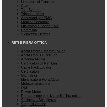
Limitatore di Transitori
Clamp
Test System
Tripode e Mast
Accessori per EMC
Monitor Personale
Misuratori e Sonde EMF
Centralina
Sicurezza Elettrica
RETI E FIBRA OTTICA
Analizzatore Ethernet/Ip/Ber
Analizzatori Di Reti Lan
Antenna Aligner
Certificatori Di Reti Lan
Cable Fault Locator
Certificatori
Giuntatrici
Identificatore Fibra Attiva
Motocompressore
Otdr
Power Meter
Preparazione e pulizia della fibra ottica
Soffiacavo/Spingicavo
Sorgenti Ottiche