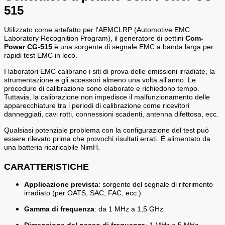
515
Utilizzato come artefatto per l'AEMCLRP (Automotive EMC
Laboratory Recognition Program), il generatore di pettini
Com-
Power CG-515
è una sorgente di segnale EMC a banda larga per
rapidi test EMC in loco.
I laboratori EMC calibrano i siti di prova delle emissioni irradiate, la
strumentazione e gli accessori almeno una volta all'anno. Le
procedure di calibrazione sono elaborate e richiedono tempo.
Tuttavia, la calibrazione non impedisce il malfunzionamento delle
apparecchiature tra i periodi di calibrazione come ricevitori
danneggiati, cavi rotti, connessioni scadenti, antenna difettosa, ecc.
Qualsiasi potenziale problema con la configurazione del test può
essere rilevato prima che provochi risultati errati. È alimentato da
una batteria ricaricabile NimH.
CARATTERISTICHE
Applicazione prevista
: sorgente del segnale di riferimento
irradiato (per OATS, SAC, FAC, ecc.)
Gamma di frequenza
: da 1 MHz a 1,5 GHz