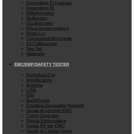
Generatore Di Funzioni
Generatore Rf
Milliohmmetro
Multimetro
Oscilloscopio
Pinza Amperometrica
Ponte Lcr
Componenti Microonde
Kit Calibrazione
Test Set
Wattmetri
EMC/EMF/SAFETY TESTER
Ricevitore Emi
Amplificatore
Antenna
LISN
ISN
Burst/Surge
Coupling Decoupling Network
Sonda di corrente EMC
Comb Generator
Pistola Elettrostatica
Sonda RF per EMC
Sonde di Campo Vicino