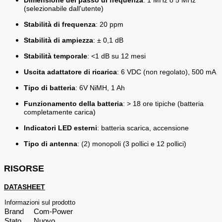
Dimensione del passo di frequenza
: 1 MHz o 5 MHz
(selezionabile dall'utente)
Stabilità di frequenza
: 20 ppm
Stabilità di ampiezza
: ± 0,1 dB
Stabilità temporale
: <1 dB su 12 mesi
Uscita adattatore di ricarica
: 6 VDC (non regolato), 500 mA
Tipo di batteria
: 6V NiMH, 1 Ah
Funzionamento della batteria
: > 18 ore tipiche (batteria
completamente carica)
Indicatori LED esterni
: batteria scarica, accensione
Tipo di antenna
: (2) monopoli (3 pollici e 12 pollici)
RISORSE
DATASHEET
Informazioni sul prodotto
Brand
Com-Power
Stato
Nuovo