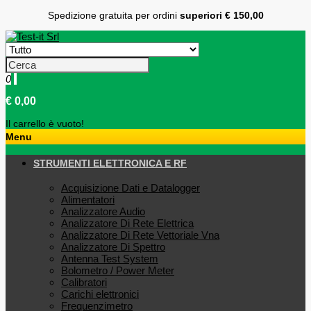
Spedizione gratuita per ordini
superiori € 150,00
0
€ 0,00
Il carrello è vuoto!
Menu
STRUMENTI ELETTRONICA E RF
Acquisizione Dati e Datalogger
Alimentatori
Analizzatore Audio
Analizzatore Di Rete Elettrica
Analizzatore Di Rete Vettoriale Vna
Analizzatore Di Spettro
Antenna Test System
Bolometro / Power Meter
Calibratori
Carichi elettronici
Frequenzimetro