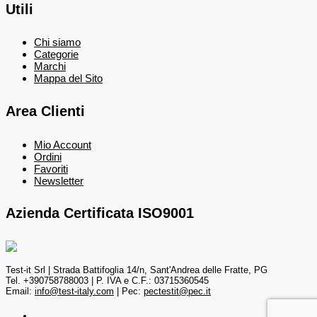
Utili
Chi siamo
Categorie
Marchi
Mappa del Sito
Area Clienti
Mio Account
Ordini
Favoriti
Newsletter
Azienda Certificata ISO9001
Test-it Srl | Strada Battifoglia 14/n, Sant'Andrea delle Fratte, PG
Tel. +390758788003 | P. IVA e C.F.: 03715360545
Email:
info@test-italy.com
| Pec:
pectestit@pec.it