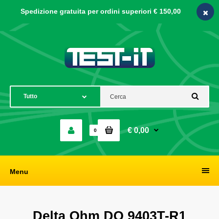
Spedizione gratuita per ordini
superiori € 150,00
€ 0,00
0
Menu
Delta Ohm DO 9403T-R1