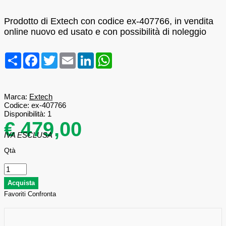
Prodotto di Extech con codice ex-407766, in vendita
online nuovo ed usato e con possibilità di noleggio
Condividi
Facebook
Twitter
Email
LinkedIn
WhatsApp
Marca:
Extech
Codice:
ex-407766
Disponibilità:
1
€ 479,00
IVA ESCLUSA
Qtà
Favoriti
Confronta