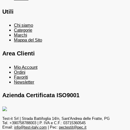
Utili
Chi siamo
Categorie
Marchi
Mappa del Sito
Area Clienti
Mio Account
Ordini
Favoriti
Newsletter
Azienda Certificata ISO9001
Test-it Srl | Strada Battifoglia 14/n, Sant'Andrea delle Fratte, PG
Tel. +390758788003 | P. IVA e C.F.: 03715360545
Email:
info@test-italy.com
| Pec:
pectestit@pec.it