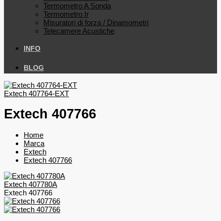
Termometro A Sonda
Termometro Ir
Misuratori di forza / Dinamometri
Telecamere Acustiche
INFO
BLOG
Extech 407764-EXT
Extech 407766
Home
Marca
Extech
Extech 407766
Extech 407780A
Extech 407766