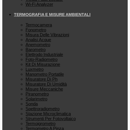
Wi-Fi Analyzer
TERMOGRAFIA E MISURE AMBIENTALI
Termocamera
Fonometro
Misura Delle Vibrazioni
Analisi Acque
Anemometro
Barometro
Elettrodo Industriale
Foto-Radiometro
Kit Di Misurazione
Luxmetro
Manometro Portatile
Misuratore Di Ph
Misuratore Di Umidità
Misure Meccaniche
Piranometro
Solarimetro
Sonda
Spettroradiometro
Stazione Microclimatica
Strumenti Per Fotovoltaico
Termoigrometro
Termometro A Pinza