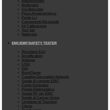
Milliohmmetro
Multimetro
Oscilloscopio
Pinza Amperometrica
Ponte Lcr
Componenti Microonde
Kit Calibrazione
Test Set
Wattmetri
EMC/EMF/SAFETY TESTER
Ricevitore Emi
Amplificatore
Antenna
LISN
ISN
Burst/Surge
Coupling Decoupling Network
Sonda di corrente EMC
Comb Generator
Pistola Elettrostatica
Sonda RF per EMC
Sonde di Campo Vicino
Limitatore di Transitori
Clamp