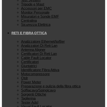
Test System
Tripode e Mast
Accessori per EMC
Monitor Personale
Misuratori e Sonde EMF
Centralina
Sicurezza Elettrica
RETI E FIBRA OTTICA
Analizzatore Ethernet/Ip/Ber
Analizzatori Di Reti Lan
Antenna Aligner
Certificatori Di Reti Lan
Cable Fault Locator
Certificatori
Giuntatrici
Identificatore Fibra Attiva
Motocompressore
Otdr
Power Meter
Preparazione e pulizia della fibra ottica
Soffiacavo/Spingicavo
Sorgenti Ottiche
Taglierina
Tester Adsl
Visual Fault Locator