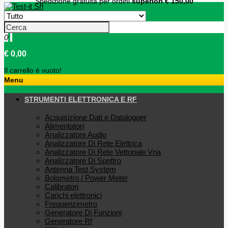
Spedizione gratuita per ordini
superiori € 150,00
0
€ 0,00
Il carrello è vuoto!
Menu
STRUMENTI ELETTRONICA E RF
Acquisizione Dati e Datalogger
Alimentatori
Analizzatore Audio
Analizzatore Di Rete Elettrica
Analizzatore Di Rete Vettoriale Vna
Analizzatore Di Spettro
Antenna Test System
Bolometro / Power Meter
Calibratori
Carichi elettronici
Frequenzimetro
Generatore Di Funzioni
Generatore Rf