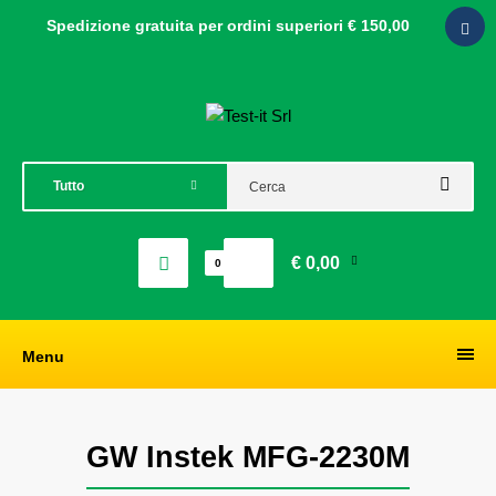
Spedizione gratuita per ordini
superiori € 150,00
€ 0,00
0
Menu
GW Instek MFG-2230M