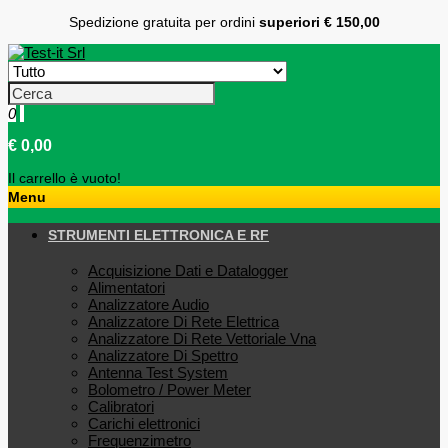
Spedizione gratuita per ordini
superiori € 150,00
0
€ 0,00
Il carrello è vuoto!
Menu
STRUMENTI ELETTRONICA E RF
Acquisizione Dati e Datalogger
Alimentatori
Analizzatore Audio
Analizzatore Di Rete Elettrica
Analizzatore Di Rete Vettoriale Vna
Analizzatore Di Spettro
Antenna Test System
Bolometro / Power Meter
Calibratori
Carichi elettronici
Frequenzimetro