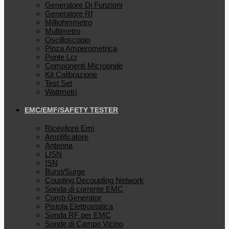
Generatore Di Funzioni
Generatore Rf
Milliohmmetro
Multimetro
Oscilloscopio
Pinza Amperometrica
Ponte Lcr
Componenti Microonde
Kit Calibrazione
Test Set
Wattmetri
EMC/EMF/SAFETY TESTER
Ricevitore Emi
Amplificatore
Antenna
LISN
ISN
Burst/Surge
Coupling Decoupling Network
Sonda di corrente EMC
Comb Generator
Pistola Elettrostatica
Sonda RF per EMC
Sonde di Campo Vicino