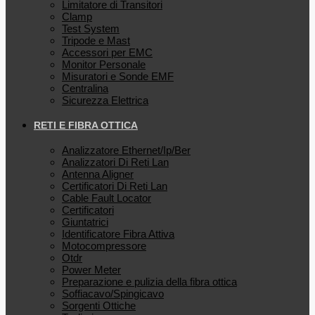
Limitatore di Transitori
Clamp
Test System
Tripode e Mast
Accessori per EMC
Monitor Personale
Misuratori e Sonde EMF
Centralina
Sicurezza Elettrica
RETI E FIBRA OTTICA
Analizzatore Ethernet/Ip/Ber
Analizzatori Di Reti Lan
Antenna Aligner
Certificatori Di Reti Lan
Cable Fault Locator
Certificatori
Giuntatrici
Identificatore Fibra Attiva
Motocompressore
Otdr
Power Meter
Preparazione e pulizia della fibra ottica
Soffiacavo/Spingicavo
Sorgenti Ottiche