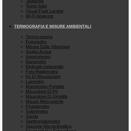
Taglierina
Tester Adsl
Visual Fault Locator
Wi-Fi Analyzer
TERMOGRAFIA E MISURE AMBIENTALI
Termocamera
Fonometro
Misura Delle Vibrazioni
Analisi Acque
Anemometro
Barometro
Elettrodo Industriale
Foto-Radiometro
Kit Di Misurazione
Luxmetro
Manometro Portatile
Misuratore Di Ph
Misuratore Di Umidità
Misure Meccaniche
Piranometro
Solarimetro
Sonda
Spettroradiometro
Stazione Microclimatica