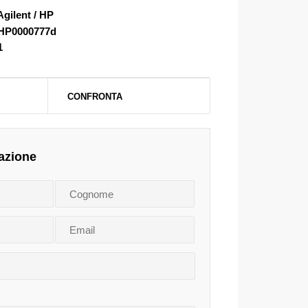
Agilent / HP
HP0000777d
1
CONFRONTA
azione