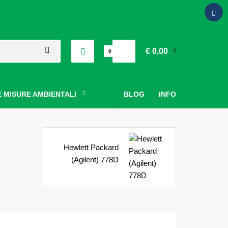
€ 0,00
0
 MISURE AMBIENTALI
BLOG
INFO
Hewlett Packard
(Agilent) 778D