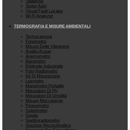
Taglierina
Tester Adsl
Visual Fault Locator
Wi-Fi Analyzer
TERMOGRAFIA E MISURE AMBIENTALI
Termocamera
Fonometro
Misura Delle Vibrazioni
Analisi Acque
Anemometro
Barometro
Elettrodo Industriale
Foto-Radiometro
Kit Di Misurazione
Luxmetro
Manometro Portatile
Misuratore Di Ph
Misuratore Di Umidità
Misure Meccaniche
Piranometro
Solarimetro
Sonda
Spettroradiometro
Stazione Microclimatica