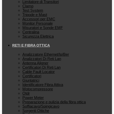
Limitatore di Transitori
Clamp
Test System
Tripode e Mast
Accessori per EMC
Monitor Personale
Misuratori e Sonde EMF
Centralina
Sicurezza Elettrica
RETI E FIBRA OTTICA
Analizzatore Ethernet/Ip/Ber
Analizzatori Di Reti Lan
Antenna Aligner
Certificatori Di Reti Lan
Cable Fault Locator
Certificatori
Giuntatrici
Identificatore Fibra Attiva
Motocompressore
Otdr
Power Meter
Preparazione e pulizia della fibra ottica
Soffiacavo/Spingicavo
Sorgenti Ottiche