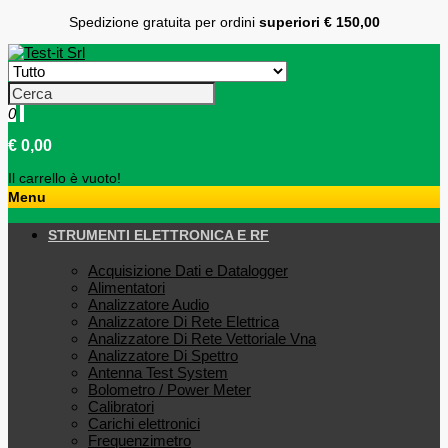
Spedizione gratuita per ordini
superiori € 150,00
0
€ 0,00
Il carrello è vuoto!
Menu
STRUMENTI ELETTRONICA E RF
Acquisizione Dati e Datalogger
Alimentatori
Analizzatore Audio
Analizzatore Di Rete Elettrica
Analizzatore Di Rete Vettoriale Vna
Analizzatore Di Spettro
Antenna Test System
Bolometro / Power Meter
Calibratori
Carichi elettronici
Frequenzimetro