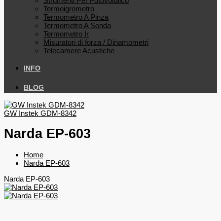
Strumenti Per Fotovoltaico
Termoigrometro
Termometro A Pinza
Termometro A Sonda
Termometro Ir
Misuratori di forza / Dinamometri
Telecamere Acustiche
INFO
BLOG
GW Instek GDM-8342
Narda EP-603
Home
Narda EP-603
Narda EP-603