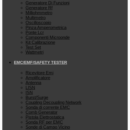
Generatore Di Funzioni
Generatore Rf
Milliohmmetro
Multimetro
Oscilloscopio
Pinza Amperometrica
Ponte Lcr
Componenti Microonde
Kit Calibrazione
Test Set
Wattmetri
EMC/EMF/SAFETY TESTER
Ricevitore Emi
Amplificatore
Antenna
LISN
ISN
Burst/Surge
Coupling Decoupling Network
Sonda di corrente EMC
Comb Generator
Pistola Elettrostatica
Sonda RF per EMC
Sonde di Campo Vicino