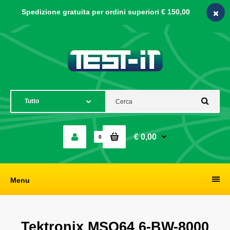
Spedizione gratuita per ordini
superiori € 150,00
€ 0,00
0
Menu
Tektronix MSO64 6-BW-8000