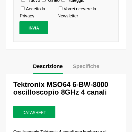
Nuovo
Usato
Noleggio
Accetto la
Vorrei ricevere la
Privacy
Newsletter
Descrizione
Specifiche
Tektronix MSO64 6-BW-8000
oscilloscopio 8GHz 4 canali
DATASHEET
Oscilloscopio Tektronix 4 canali con larghezza di