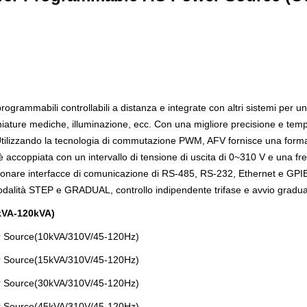
rogrammabili controllabili a distanza e integrate con altri sistemi per 
iature mediche, illuminazione, ecc. Con una migliore precisione e tempi d
Utilizzando la tecnologia di commutazione PWM, AFV fornisce una forma 
A è accoppiata con un intervallo di tensione di uscita di 0~310 V e una 
zionare interfacce di comunicazione di RS-485, RS-232, Ethernet e GPI
dalità STEP e GRADUAL, controllo indipendente trifase e avvio gradual
 kVA-120kVA)
 Source(10kVA/310V/45-120Hz)
 Source(15kVA/310V/45-120Hz)
 Source(30kVA/310V/45-120Hz)
 Source(45kVA/310V/45-120Hz)