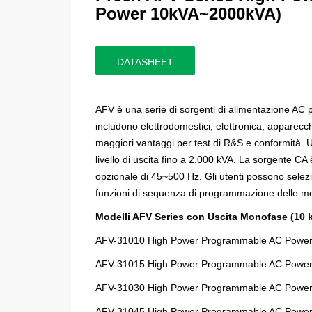
Power 10kVA~2000kVA
)
DATASHEET
AFV è una serie di sorgenti di alimentazione AC p
includono elettrodomestici, elettronica, apparecch
maggiori vantaggi per test di R&S e conformità. 
livello di uscita fino a 2.000 kVA. La sorgente C
opzionale di 45~500 Hz. Gli utenti possono sele
funzioni di sequenza di programmazione delle mo
Modelli AFV Series con Uscita Monofase (10
AFV-31010
High Power Programmable AC Power
AFV-31015
High Power Programmable AC Power
AFV-31030
High Power Programmable AC Power
AFV-31045
High Power Programmable AC Power