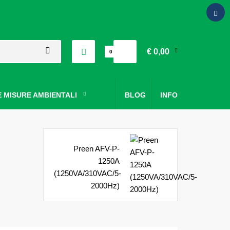
€ 0,00
0
 MISURE AMBIENTALI
BLOG
INFO
Preen AFV-P-
1250A
(1250VA/310VAC/5-
2000Hz)