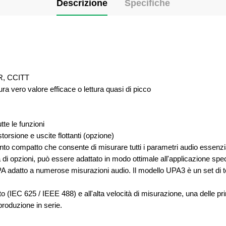
Descrizione
Specifiche
R, CCITT
ura vero valore efficace o lettura quasi di picco
tte le funzioni
orsione e uscite flottanti (opzione)
 compatto che consente di misurare tutti i parametri audio essenzial
 di opzioni, può essere adattato in modo ottimale all'applicazione spec
 l'UPA adatto a numerose misurazioni audio. Il modello UPA3 è un set d
o (IEC 625 / IEEE 488) e all'alta velocità di misurazione, una delle pri
produzione in serie.