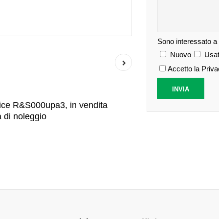
Sono interessato a
Nuovo
Usat
Accetto la Priv
ice R&S000upa3, in vendita
à di noleggio