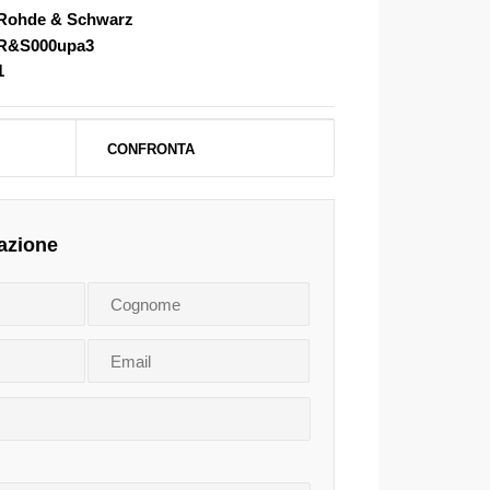
Rohde & Schwarz
R&S000upa3
1
CONFRONTA
azione