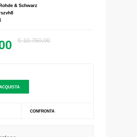
Rohde & Schwarz
rszvh8
1
€ 10.750,00
,00
CONFRONTA