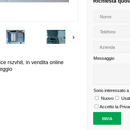
Richiesta quot
Messaggio
e rszvh8, in vendita online
leggio
Sono interessato a
Nuovo
Usat
Accetto la Priv